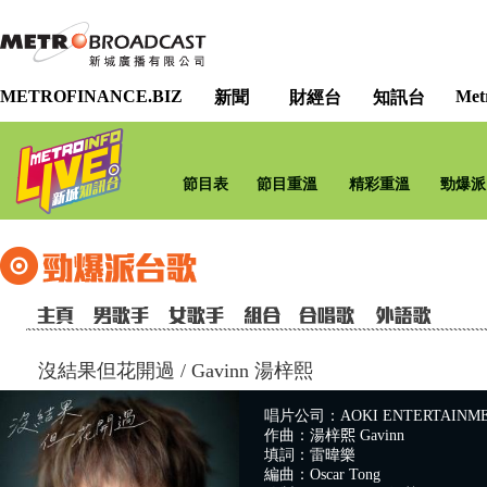
METROFINANCE.BIZ
Met
新聞
財經台
知訊台
節目表
節目重溫
精彩重溫
勁爆派
沒結果但花開過
/
Gavinn 湯梓熙
唱片公司：AOKI ENTERTAINME
作曲：湯梓𤋮 Gavinn
填詞：雷暐樂
編曲：Oscar Tong