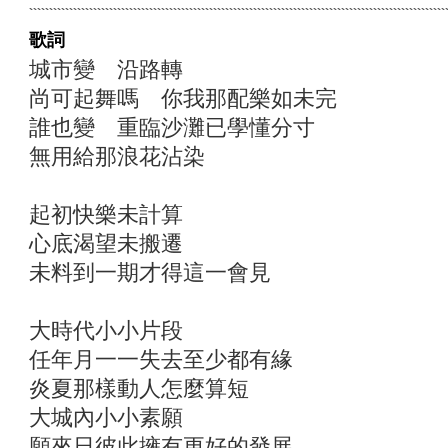
歌詞
城市變 沿路轉
尚可起舞嗎 你我那配樂如未完
誰也變 重臨沙灘已學懂分寸
無用給那浪花沾染
起初快樂未計算
心底渴望未搬遷
未料到一期才得這一會見
大時代小小片段
任年月一一失去至少都有緣
炎夏那樣動人怎麼算短
大城內小小素願
願來日彼此擁有更好的發展