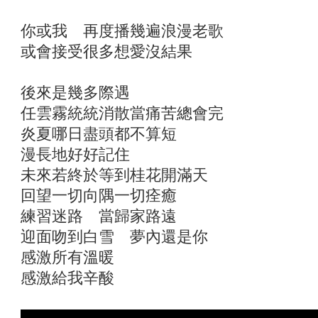
你或我 再度播幾遍浪漫老歌
或會接受很多想愛沒結果
後來是幾多際遇
任雲霧統統消散當痛苦總會完
炎夏哪日盡頭都不算短
漫長地好好記住
未來若終於等到桂花開滿天
回望一切向隅一切痊癒
練習迷路 當歸家路遠
迎面吻到白雪 夢內還是你
感激所有溫暖
感激給我辛酸