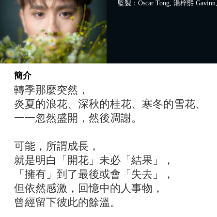
監製：Oscar Tong, 湯梓𤋮 Gavinn
簡介
轉季那麼突然，
炎夏的浪花、深秋的桂花、寒冬的雪花、
一一忽然盛開，然後凋謝。
可能，所謂成長，
就是明白「開花」未必「結果」，
「擁有」到了最後或會「失去」，
但依然感激，回憶中的人事物，
曾經留下彼此的餘溫。