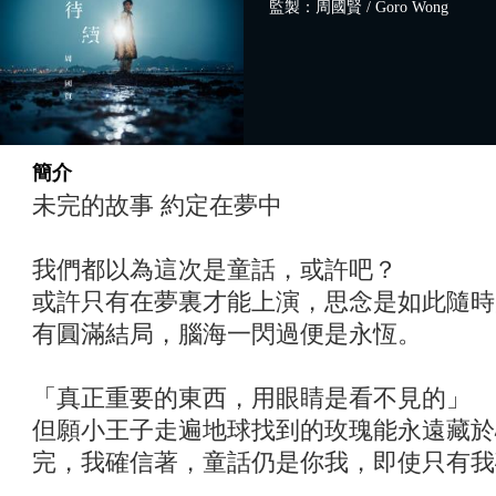
監製：周國賢 / Goro Wong
簡介
未完的故事 約定在夢中
我們都以為這次是童話，或許吧？
或許只有在夢裏才能上演，思念是如此隨時
有圓滿結局，腦海一閃過便是永恆。
「真正重要的東西，用眼睛是看不見的」
但願小王子走遍地球找到的玫瑰能永遠藏於
完，我確信著，童話仍是你我，即使只有我