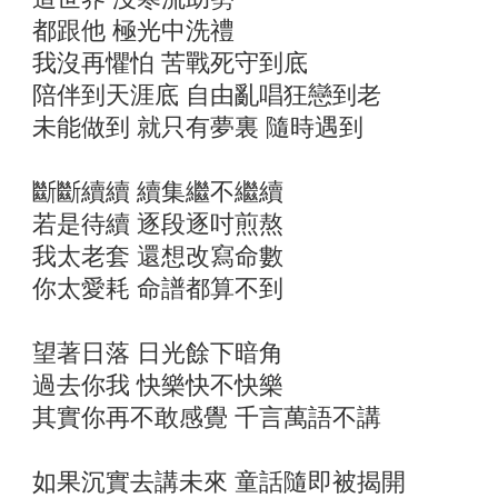
都跟他 極光中洗禮
我沒再懼怕 苦戰死守到底
陪伴到天涯底 自由亂唱狂戀到老
未能做到 就只有夢裏 隨時遇到
斷斷續續 續集繼不繼續
若是待續 逐段逐吋煎熬
我太老套 還想改寫命數
你太愛耗 命譜都算不到
望著日落 日光餘下暗角
過去你我 快樂快不快樂
其實你再不敢感覺 千言萬語不講
如果沉實去講未來 童話隨即被揭開