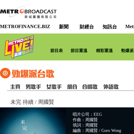
METROFINANCE.BIZ
Met
新聞
財經台
知訊台
節目表
節目重溫
精彩重溫
勁爆派
未完 待續
/
周國賢
唱片公司：EEG
作曲：周國賢
填詞：周國賢
編曲：周國賢 / Goro Wong