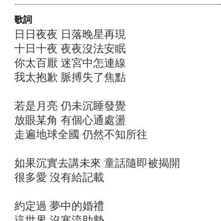
歌詞
日日夜夜 日落晚星再現
十日十夜 夜夜沒法安眠
你太百厭 迷宮中怎連線
我太抱歉 脈搏失了焦點
若是月亮 仍未沉睡發覺
放眼某角 有個心通處盪
走遍地球全國 仍然不知所往
如果沉實去講未來 童話隨即被揭開
很多愛 沒有給記載
約定過 夢中的婚禮
這世界 沒寒流助勢