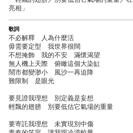
亮相」
歌詞
不必解釋 人為什麼活
毋需要定型 我世界很闊
不想掩飾 我的不安 滿懷渴望
無人機上天際 俯瞰這個大染缸
鬧市都變渺小 風沙一再迫降
難限制 是眼光
要見證我理想 別定義是妄想
輕飄的翅膀 別要低估它氣場的重量
要寄託我理想 未實現別中傷
青春的笑容 讓我跟冷漠較量