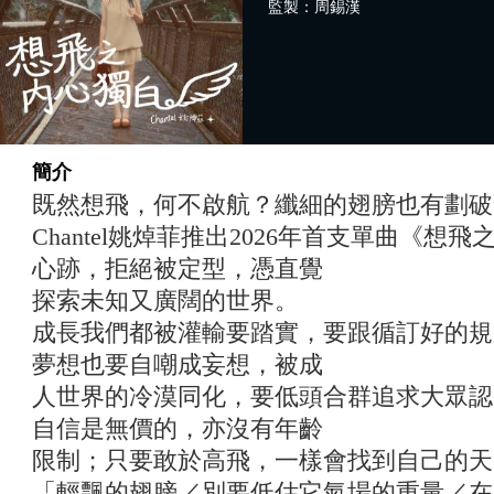
監製：周錫漢
簡介
既然想飛，何不啟航？纖細的翅膀也有劃破
Chantel姚焯菲推出2026年首支單曲《
心跡，拒絕被定型，憑直覺
探索未知又廣闊的世界。
成長我們都被灌輸要踏實，要跟循訂好的規
夢想也要自嘲成妄想，被成
人世界的冷漠同化，要低頭合群追求大眾認
自信是無價的，亦沒有年齡
限制；只要敢於高飛，一樣會找到自己的天
「輕飄的翅膀／別要低估它氣場的重量／在