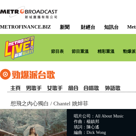
METROFINANCE.BIZ
Met
新聞
財經台
知訊台
節目表
節目重溫
精彩重溫
勁爆派
想飛之內心獨白
/
Chantel 姚焯菲
唱片公司：All About Music
作曲：楊鎮邦
填詞：陳心遙
編曲：Dick Wong