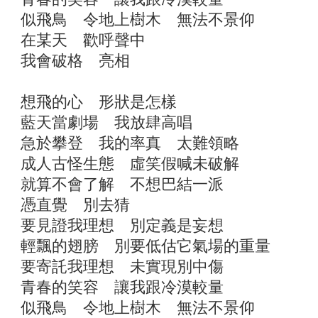
似飛鳥 令地上樹木 無法不景仰
在某天 歡呼聲中
我會破格 亮相
想飛的心 形狀是怎樣
藍天當劇場 我放肆高唱
急於攀登 我的率真 太難領略
成人古怪生態 虛笑假喊未破解
就算不會了解 不想巴結一派
憑直覺 別去猜
要見證我理想 別定義是妄想
輕飄的翅膀 別要低估它氣場的重量
要寄託我理想 未實現別中傷
青春的笑容 讓我跟冷漠較量
似飛鳥 令地上樹木 無法不景仰