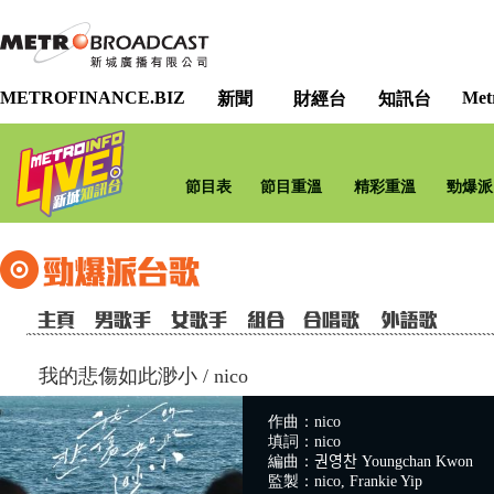
METROFINANCE.BIZ
Met
新聞
財經台
知訊台
節目表
節目重溫
精彩重溫
勁爆派
我的悲傷如此渺小
/
nico
作曲：nico
填詞：nico
編曲：권영찬 Youngchan Kwon
監製：nico, Frankie Yip