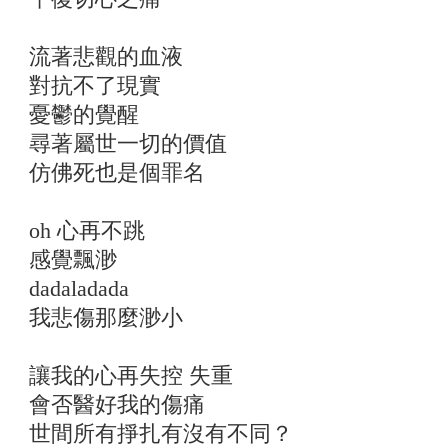
流著悲觀的血液
對抗不了現實
憂鬱的覺醒
尋著屬世一切的價值
仿佛死也是個罪名
oh 心再不跳
感覺飄渺
dadaladada
我悲傷那麼渺小
讓我的心再失控 失重
會否醫好我的傷痛
世間所有掙扎有沒有不同？