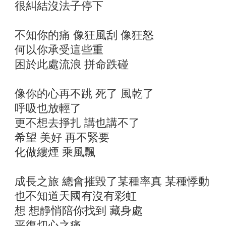
很糾結沒法子停下
不知你的痛 像狂風刮 像狂怒
何以你承受這些重
困於此處流浪 拼命跌碰
像你的心再不跳 死了 風乾了
呼吸也放輕了
更不想去掙扎 講也講不了
希望 美好 再不緊要
化做縷煙 乘風飄
成長之旅 總會摧毀了某種率真 某種悸動
也不知道天國有沒有彩虹
想 想靜悄陪你找到 藏身處
平復切心之痛