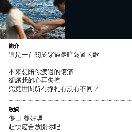
簡介
這是一首關於穿過最暗隧道的歌
本來想陪你渡過的傷痛
卻讓我的心再失控
究竟世間所有掙扎有沒有不同？
歌詞
傷口 養好嗎
趕快癒合放開你吧