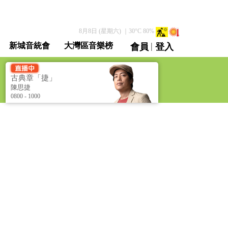
8月8日 (星期六)
｜
30
°C
80
%
|
新城音統會
大灣區音樂榜
會員
登入
直播 / 重溫
古典章「捷」
[Classical Tunes]
陳思捷
0800 - 1000