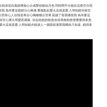
自怨深深自責錯將痴心分成雙份願似月色 同時間平分能在這夜空分照
我 為何要這樣錯分心兩邊 重複點起愛火這就是愛 人明知錯亦錯甘
分照有心人但情若再分心獨種種出苦果 延續了恨我痛恨我 為何要這
錯甘心撲火用愛惹禍風...吹起怨怨的歌愈加添我無助愈發覺愛得多愈
愛火這就是愛 人明知錯亦錯淚人一個面前漆黑我獨坐只知道...錯得多