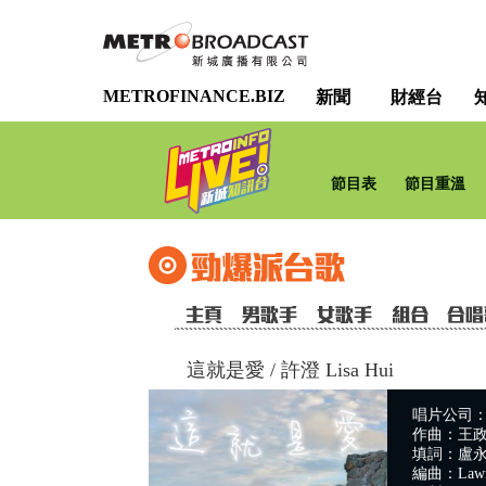
METROFINANCE.BIZ
新聞
財經台
節目表
節目重溫
這就是愛
/
許澄 Lisa Hui
唱片公司：騰筣娛
作曲：王
填詞：盧
編曲：Lawre