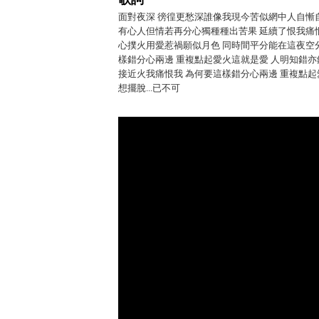
面對夜深 徬徨更愁深誰像我現今苦似網中人自慚
有心人但情若再分心獨種種出苦果 延續了恨我痛恨
心撲火用愛惹禍願似月色 同時間平分能在這夜空
樣錯分心兩邊 重複點起愛火這就是愛 人明知錯亦
接近火我痛恨我 為何要這樣錯分心兩邊 重複點起
想擺脫...已不可