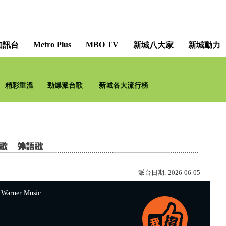
Metro Plus
MBO TV
知訊台
新城八大家
新城動力
Ben 同 Benson 「chur」 到行
精彩重溫
勁爆派台歌
新城各大流行榜
李有毅 
派台日期:
2026-06-05
rner Music