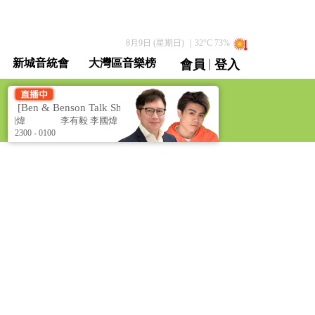
8月9日 (星期日)
｜
32
°C
73
%
|
新城音統會
大灣區音樂榜
會員
登入
直播 / 重溫
 [Ben & Benson Talk Show]
Ben 同 Benson 「chur」 到行 [Be
李國煒
李有毅 李國煒
2300 - 0100