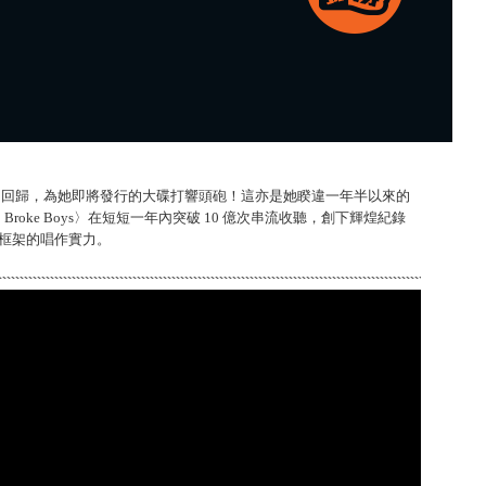
 Easy〉回歸，為她即將發行的大碟打響頭砲！這亦是她睽違一年半以來的
 Broke Boys〉在短短一年內突破 10 億次串流收聽，創下輝煌紀錄
曲風框架的唱作實力。