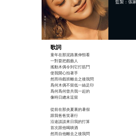
監製：張
歌詞
童年在那泥路裏伸頸看
一對耍把戲藝人
搖動木偶令到它打筋鬥
使我開心拍著手
然而待戲班離去之後我問
爲何木偶不留低一絲足印
爲何爲何曾共我一起的
像時日總未逗留
從前在那炎夏裏的暑假
跟我爸爸笑著行
沿途談談來日我的打算
首次跟他喝啖酒
然而自他離去之後我問