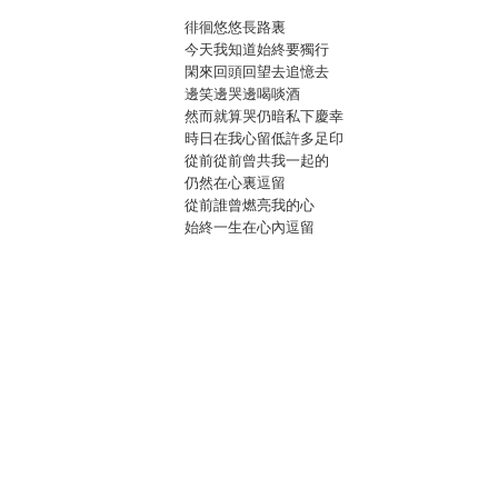
徘徊悠悠長路裏
今天我知道始終要獨行
閑來回頭回望去追憶去
邊笑邊哭邊喝啖酒
然而就算哭仍暗私下慶幸
時日在我心留低許多足印
從前從前曾共我一起的
仍然在心裏逗留
從前誰曾燃亮我的心
始終一生在心內逗留