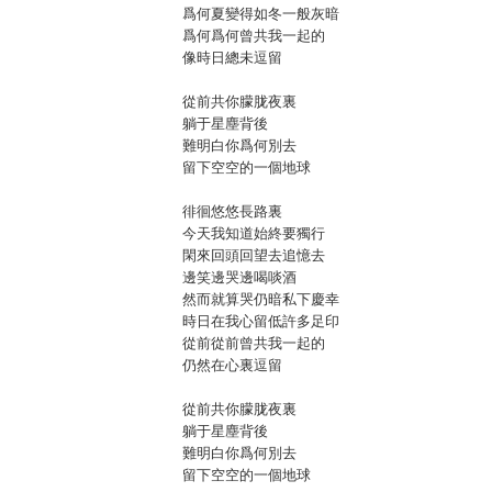
爲何夏變得如冬一般灰暗
爲何爲何曾共我一起的
像時日總未逗留
從前共你朦胧夜裏
躺于星塵背後
難明白你爲何別去
留下空空的一個地球
徘徊悠悠長路裏
今天我知道始終要獨行
閑來回頭回望去追憶去
邊笑邊哭邊喝啖酒
然而就算哭仍暗私下慶幸
時日在我心留低許多足印
從前從前曾共我一起的
仍然在心裏逗留
從前共你朦胧夜裏
躺于星塵背後
難明白你爲何別去
留下空空的一個地球