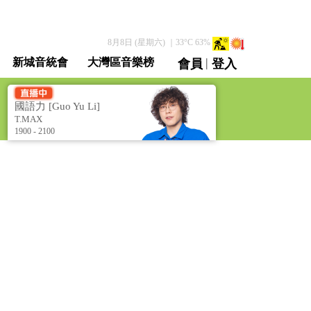
8月8日 (星期六)
｜
33
°C
63
%
|
新城音統會
大灣區音樂榜
會員
登入
直播 / 重溫
國語力 [Guo Yu Li]
T.MAX
1900 - 2100