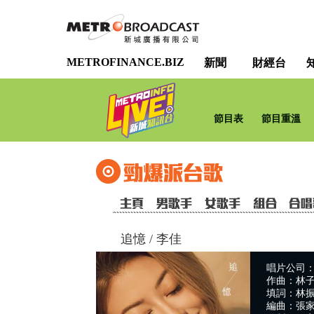
METROFINANCE.BIZ
新聞
財經台
節目表
節目重溫
追憶
/
李佳
唱片公司：TVB
作曲：林
填詞：林
編曲：張