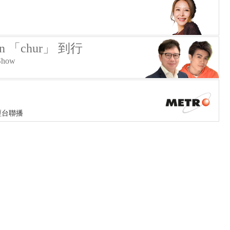
on 「chur」 到行
Show
經台聯播