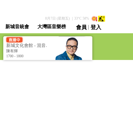
8月7日 (星期五)
｜
33
°C
58
%
|
新城音統會
大灣區音樂榜
會員
登入
直播 / 重溫
新城文化會館 - 混音.
樂 [Culture Club - The
陳有輝
Beat Goes On]
1700 - 1800