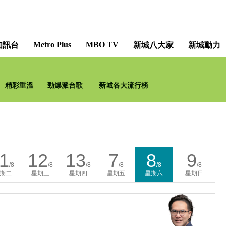
Metro Plus
MBO TV
知訊台
新城八大家
新城動力
精彩重溫
勁爆派台歌
新城各大流行榜
1
12
13
7
8
9
/8
/8
/8
/8
/8
/8
期二
星期三
星期四
星期五
星期六
星期日