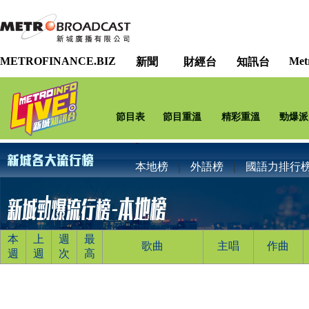
METROFINANCE.BIZ
Met
新聞
財經台
知訊台
節目表
節目重溫
精彩重溫
勁爆派
本地榜
｜
外語榜
｜
國語力排行
本
上
週
最
歌曲
主唱
作曲
週
週
次
高