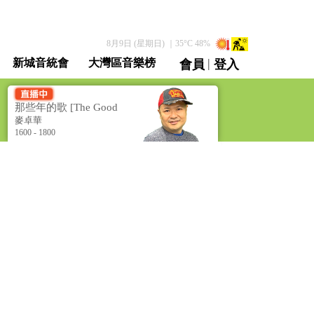
8月9日 (星期日)
｜
35
°C
48
%
|
新城音統會
大灣區音樂榜
會員
登入
直播 / 重溫
那些年的歌 [The Good
Old Songs]
麥卓華
1600 - 1800