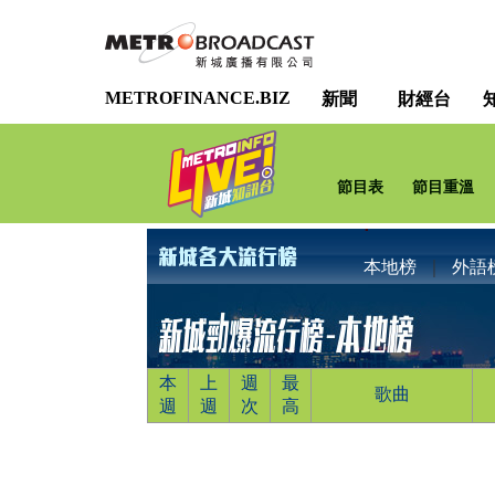
METROFINANCE.BIZ
新聞
財經台
節目表
節目重溫
本地榜
｜
外語
本
上
週
最
歌曲
週
週
次
高