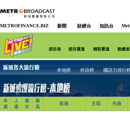
METROFINANCE.BIZ
Met
新聞
財經台
知訊台
節目表
節目重溫
精彩重溫
勁爆派
本地榜
｜
外語榜
｜
國語力排行
本
上
週
最
歌曲
主唱
作曲
週
週
次
高