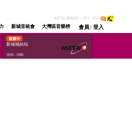
8月7日 (星期五)
｜
32
°C
52
%
|
力
新城音統會
大灣區音樂榜
會員
登入
直播 / 重溫
新城補給站
1830 - 1900