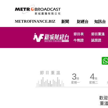
METROFINANCE.BIZ
新聞
財經台
知訊台
節目表
節目重溫
牛熊證
認股證
3
4
/8
/8
星期一
星期二
歡迎
重