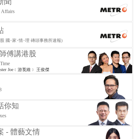
新聞
Affairs
站
股 國･家･情･理 磚頭事務所速報)
-師傅講港股
 Time
aster Joe﹝游莨維﹞ 王俊傑
號
8
話你知
exes
 - 體藝文情