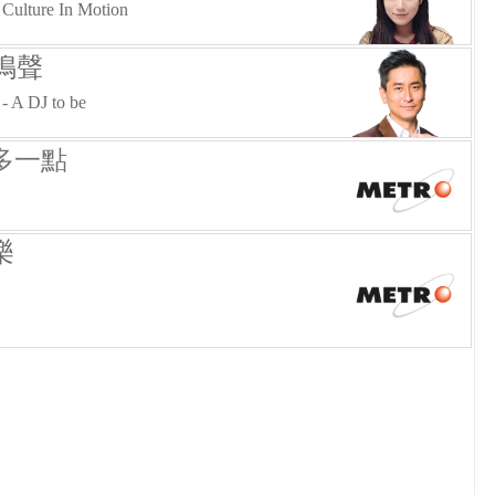
 Culture In Motion
鳴聲
 - A DJ to be
多一點
樂
)