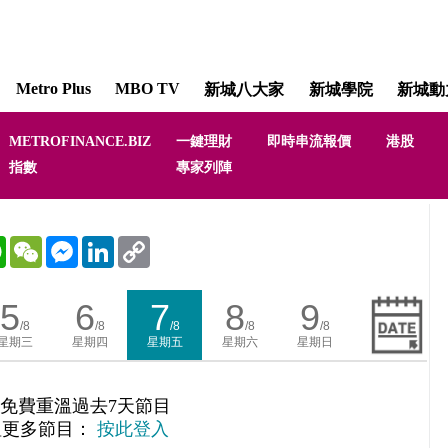
Metro Plus
MBO TV
新城八大家
新城學院
新城動
METROFINANCE.BIZ
一鍵理財
即時串流報價
港股
指數
專家列陣
WhatsApp
WeChat
Messenger
LinkedIn
Copy
Link
5
6
7
8
9
/8
/8
/8
/8
/8
星期三
星期四
星期五
星期六
星期日
免費重溫過去7天節目
溫更多節目：
按此登入