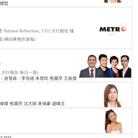
伍禮賢
National Reflections, 1352 大行報告 樓
股 磚頭事務所速報)
t
線 大行報告 每日一股)
 Joe﹝游莨維﹞李浩德 朱晉民 熊麗萍 王俊傑
偉傑 熊麗萍 沈大師 黃偉豪 趙晞文