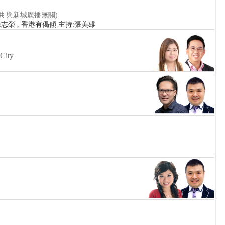
供 與新城廣播無關)
 陳志榮 , 香港有偈傾 主持:張美雄
 City