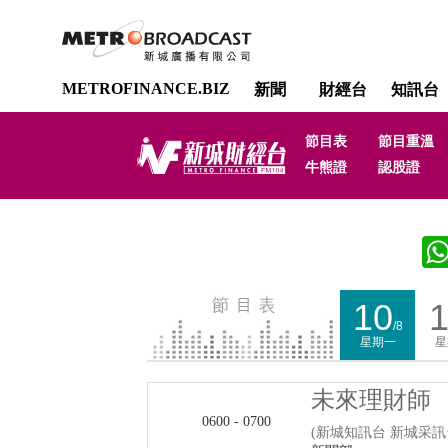
METROFINANCE.BIZ
新聞
財經台
知訊台
節目表
節目重溫
牛熊證
認股證
10
1
/8
星期一
星
未來理財師
0600 - 0700
(新城知訊台 新城采訊