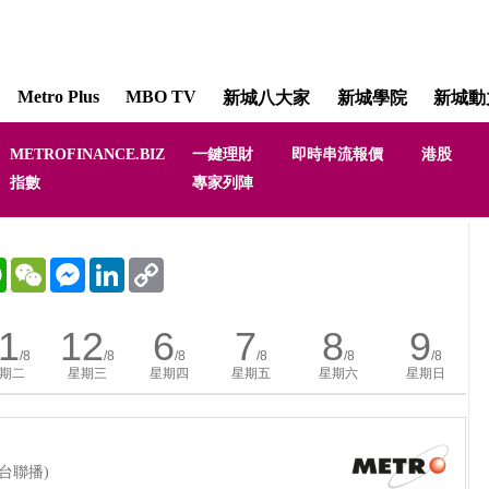
Metro Plus
MBO TV
新城八大家
新城學院
新城動
METROFINANCE.BIZ
一鍵理財
即時串流報價
港股
道指納指話你知 [Pulse of the Indexe
指數
專家列陣
WhatsApp
WeChat
Messenger
LinkedIn
Copy
Link
1
12
6
7
8
9
/8
/8
/8
/8
/8
/8
期二
星期三
星期四
星期五
星期六
星期日
台聯播)