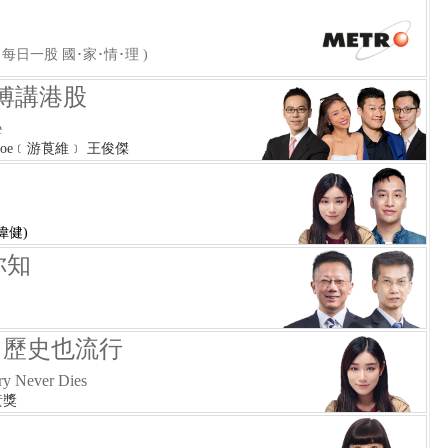
每日一股 國･家･情･理 )
傅講港股
e
er Joe﹝游莨維﹞ 王俊傑
練偉健)
你知
- 歷史也流行
ry Never Dies
黃獎