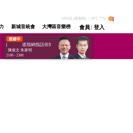
8月6日 (星期四)
｜
29
°C
77
%
|
力
新城音統會
大灣區音樂榜
會員
登入
直播 / 重溫
s]
道指納指話你知 [Pulse of the Indexes]
陳俊文 朱家明
陳俊文 朱家明
2100 - 2300