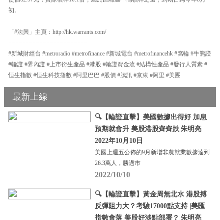
初。
「#法興」主頁：http://hk.warrants.com/
=======================
#新城財經台 #metroradio #metrofinance #新城電台 #metrofinancehk #窩輪 #牛熊證
#輪證 #界內證 #上市衍生產品 #港股 #輪證資金流 #結構性產品 #發行人質素 #
恒生指數 #恒生科技指數 #阿里巴巴 #股價 #騰訊 #京東 #阿里 #美團
最新上線
🔍【輪證直擊】美國數據出得好 加息
預期就會升 美股港股齊齊跌|朱明亮
2022年10月10日
美國上週五公佈的9月新增非農就業數據達到
26.3萬人，勝過市
2022/10/10
🔍【輪證直擊】黃金周無北水 港股搏
反彈阻力大？考驗17000點支持 |美匯
指數會落 美股好淡點部署？|朱明亮