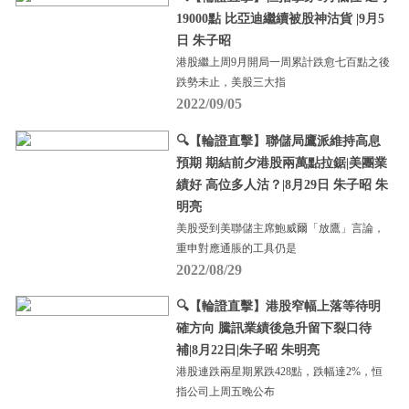
19000點 比亞迪繼續被股神沽貨 |9月5
日 朱子昭
港股繼上周9月開局一周累計跌愈七百點之後
跌勢未止，美股三大指
2022/09/05
🔍【輪證直擊】聯儲局鷹派維持高息
預期 期結前夕港股兩萬點拉鋸|美團業
績好 高位多人沽？|8月29日 朱子昭 朱
明亮
美股受到美聯儲主席鮑威爾「放鷹」言論，
重申對應通脹的工具仍是
2022/08/29
🔍【輪證直擊】港股窄幅上落等待明
確方向 騰訊業績後急升留下裂口待
補|8月22日|朱子昭 朱明亮
港股連跌兩星期累跌428點，跌幅達2%，恒
指公司上周五晚公布