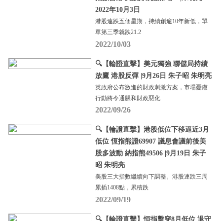
2022年10月3日
港股連跌五個星期，持續創逾10年新低，單
單第三季就跌21.2
2022/10/03
🔍【輪證直擊】美元獨強 聯儲局持續
放鷹 港股反彈 |9月26日 朱子昭 朱明亮
英政府公布激進的財政刺激方案，市場憂慮
行動將令通脹和財政惡化
2022/09/26
🔍【輪證直擊】港股低位下移逼近3月
低位 恆指熊證69907 議息會議前後美
股多波動 納指熊49506 |9月19日 朱子
昭 朱明亮
美股三大指數繼續向下調整。港股連跌三周
累插1408點，累積跌
2022/09/19
🔍【輪證直擊】恒指擊穿8月低位 退守