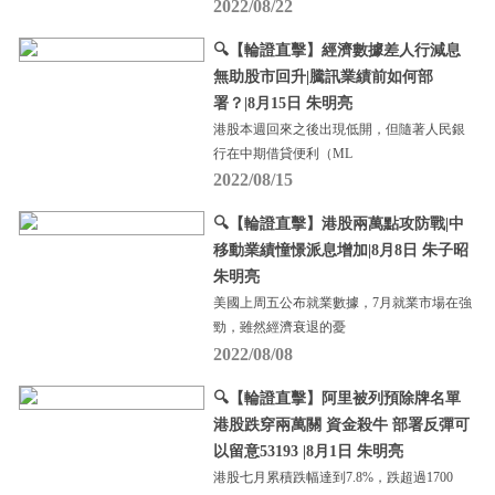
2022/08/22
🔍【輪證直擊】經濟數據差人行減息
無助股市回升|騰訊業績前如何部
署？|8月15日 朱明亮
港股本週回來之後出現低開，但隨著人民銀
行在中期借貸便利（ML
2022/08/15
🔍【輪證直擊】港股兩萬點攻防戰|中
移動業績憧憬派息增加|8月8日 朱子昭
朱明亮
美國上周五公布就業數據，7月就業市場在強
勁，雖然經濟衰退的憂
2022/08/08
🔍【輪證直擊】阿里被列預除牌名單
港股跌穿兩萬關 資金殺牛 部署反彈可
以留意53193 |8月1日 朱明亮
港股七月累積跌幅達到7.8%，跌超過1700