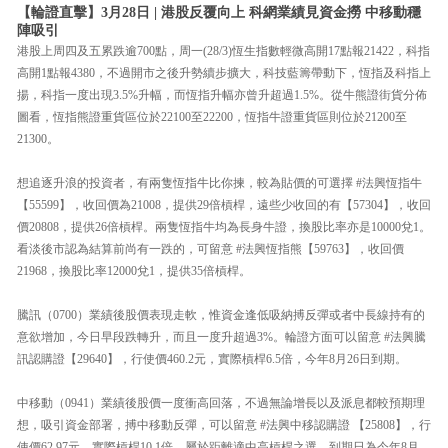
【輪證直擊】3月28日 | 港股反覆向上 科網業績見資金撈 中移動穩
陣吸引
港股上周四及五累跌逾700點，周一(28/3)恆生指數輕微高開17點報21422，科指
高開1點報4380，不過開市之後升勢續步擴大，科技藍籌帶動下，恆指及科指上
揚，科指一度出現3.5%升幅，而恆指升幅亦曾升超過1.5%。從牛熊證街貨分佈
圖看，恆指熊證重貨區位於22100至22200，恆指牛證重貨區則位於21200至
21300。
想追逐升浪的投資者，有兩隻恆指牛比你揀，較為貼價的可選擇 #法興恆指牛
【55599】，收回價為21008，提供29倍槓桿，遠些少收回的有【57304】，收回
價20808，提供26倍槓桿。兩隻恆指牛均為長身牛證，換股比率亦是10000兌1。
看淡後市認為結算前尚有一跌的，可留意 #法興恆指熊【59763】，收回價
21968，換股比率12000兌1，提供35倍槓桿。
騰訊（0700）業績後股價表現走軟，惟資金逢低吸納搏反彈或者中長線持有的
意欲增加，今日早段跌轉升，而且一度升超過3%。輪證方面可以留意 #法興騰
訊認購證【29640】，行使價460.2元，實際槓桿6.5倍，今年8月26日到期。
中移動（0941）業績後股價一度衝高回落，不過無論增長以及派息都較預期理
想，吸引資金部署，搏中移動反彈，可以留意 #法興中移認購證 【25808】，行
使價62.97元，實際槓桿10.1倍，屬於距離適中高槓桿之選，到期日為今年8月