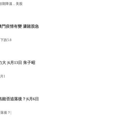
預期降溫，美股
澳門疫情有變 濠賭股急
跌5.8
 |6月13日 朱子昭
月1
訊能否追落後？|6月6日
落後？|