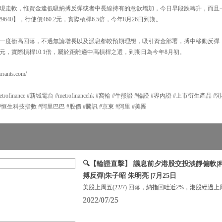
價表現走軟，惟資金逢低吸納搏反彈或者中長線持有的意欲增加，今日早段跌轉升，而且
640】，行使價460.2元，實際槓桿6.5倍，今年8月26日到期。
股價一度衝高回落，不過無論增長以及派息都較預期理想，吸引資金部署，搏中移動反彈，
2.97元，實際槓桿10.1倍，屬於距離適中高槓桿之選，到期日為今年8月初。
ants.com/
===
#metrofinance #新城電台 #metrofinancehk #窩輪 #牛熊證 #輪證 #界內證 #上市衍生
#恒生科技指數 #阿里巴巴 #股價 #騰訊 #京東 #阿里 #美團
🔍【輪證直擊】 議息前夕港股交投淡靜偏軟
搏反彈|朱子昭 朱明亮 |7月25日
美股上周五(22/7) 回落，納指回吐近2%，港股經過上
2022/07/25