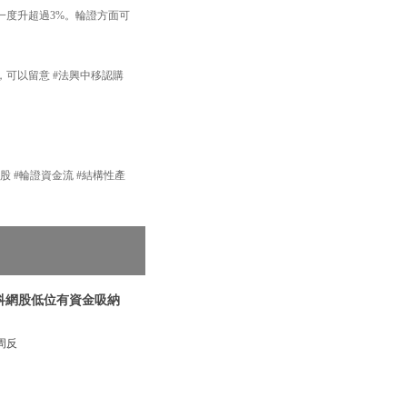
一度升超過3%。輪證方面可
可以留意 #法興中移認購
產品 #港股 #輪證資金流 #結構性產
|科網股低位有資金吸納
周反