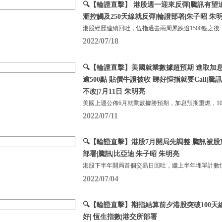
🔍【輪證直擊】 港股週一迎來反彈|騰訊有望
滙控觸及250天線就反彈|輪證部署|朱子昭 朱明亮
港股經歷連續回吐，恆指過去兩周累跌逾1500點之後
2022/07/18
🔍【輪證直擊】美國就業數據超預期 進取加
逾500點 貼價牛證被收 睇好恒指就要Call|
不改|7月11日 朱明亮
美國上週公佈6月就業數據勝預期，加息預期重燃，1
2022/07/11
🔍【輪證直擊】港股7月開局先調整 騰訊被股
部署|騰訊|比亞迪|朱子昭 朱明亮
港股下半年開局首個交易日回吐，繼上半年埋單計數恆
2022/07/04
🔍【輪證直擊】期指結算前夕港股突破100天
好| 恆生指數|港交所部署