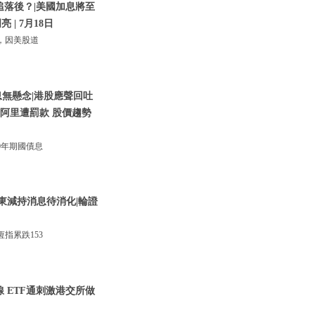
追落後？|美國加息將至
 | 7月18日
，因美股道
息無懸念|港股應聲回吐
騰訊阿里遭罰款 股價趨勢
0年期國債息
東減持消息待消化|輪證
指累跌153
線 ETF通刺激港交所做