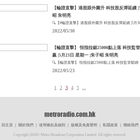
【輪證直擊】港股跟外圍升 科技股反彈延續 |5月
昭 朱明亮
🔍【#輪證直擊】港股跟外圍升 科技股反彈延續 |5月3
2022/05/30
【輪證直擊】 恒指拉鋸25000點上落 科技監
贏 |5月23日 星期一 |朱子昭 朱明亮
🔍【輪證直擊】 恒指拉鋸25000點上落 科技監管鬆綁
2022/05/23
1
2
3
4
5
...
回主頁
｜
關於我們
｜
使用條款及細則
｜
版權及免責聲明
｜
私隱政策
｜
聯絡我們
Copyright 2020© Metro Broadcast Corporation Limited. All rights reserved.