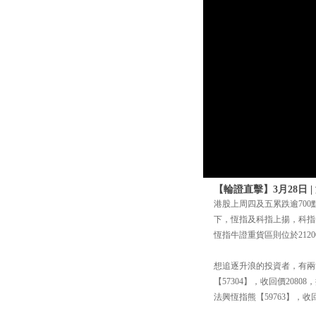
【輪證直擊】3月28日
港股上周四及五累跌逾700點
下，恆指及科指上揚，科指一
恆指牛證重貨區則位於21200
想追逐升浪的投資者，有兩隻
【57304】，收回價208
法興恆指熊【59763】，收回