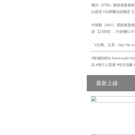
騰訊（0700）業績後股
以留意 #法興騰訊認購證【29
中移動（0941）業績後
證 【25808】，行使價6
「#法興」主頁：http://hk.warr
====================
#新城財經台 #metroradio 
品 #發行人質素 #恒生指數 
最新上線