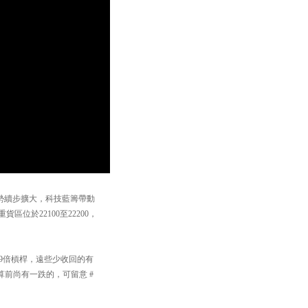
後升勢續步擴大，科技藍籌帶動
位於22100至22200，
29倍槓桿，遠些少收回的有
結算前尚有一跌的，可留意 #