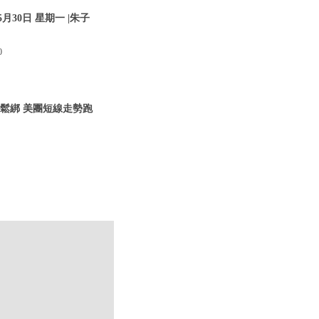
30日 星期一 |朱子
0
管鬆綁 美團短線走勢跑