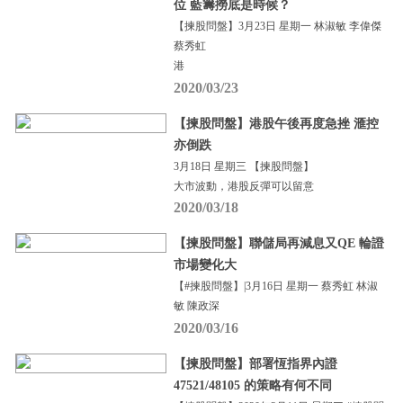
位 藍籌撈底是時候？
【揀股問盤】3月23日 星期一 林淑敏 李偉傑
蔡秀虹
港
2020/03/23
【揀股問盤】港股午後再度急挫 滙控
亦倒跌
3月18日 星期三 【揀股問盤】
大市波動，港股反彈可以留意
2020/03/18
【揀股問盤】聯儲局再減息又QE 輪證
市場變化大
【#揀股問盤】|3月16日 星期一 蔡秀虹 林淑
敏 陳政深
2020/03/16
【揀股問盤】部署恆指界內證
47521/48105 的策略有何不同