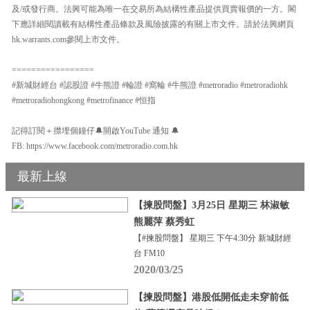
及/或發行商。法興可能為唯一在交易所為結構性產品提供買賣報價的一方。閣
下應詳細閱讀載有結構性產品條款及風險披露的有關上市文件。請於法興網頁
hk.warrants.com參閱上市文件。
=================
#新城財經台 #認股證 #牛熊證 #輪證 #窩輪 #牛熊證 #metroradio #metroradiohk
#metroradiohongkong #metrofinance #恒指
記得訂閱＋㩒埋個鐘仔🔔開啟YouTube 通知 🔔
FB: https://www.facebook.com/metroradio.com.hk
最新上線
【揀股問盤】3月25日 星期三 林淑敏
熊麗萍 蔡秀虹
【#揀股問盤】 星期三 下午4:30分 新城財經
台 FM10
2020/03/25
【揀股問盤】港股低開低走未穿前低