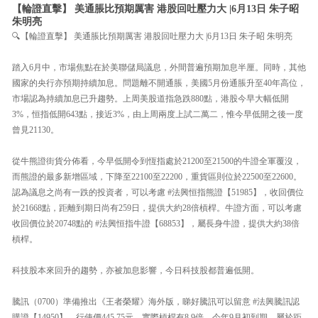
【輪證直擊】 美通脹比預期厲害 港股回吐壓力大 |6月13日 朱子昭
朱明亮
🔍【輪證直擊】 美通脹比預期厲害 港股回吐壓力大 |6月13日 朱子昭 朱明亮
踏入6月中，市場焦點在於美聯儲局議息，外間普遍預期加息半厘。同時，其他
國家的央行亦預期持續加息。問題離不開通脹，美國5月份通脹升至40年高位，
市場認為持續加息已升趨勢。上周美股道指急跌880點，港股今早大幅低開
3%，恒指低開643點，接近3%，由上周兩度上試二萬二，惟今早低開之後一度
曾見21130。
從牛熊證街貨分佈看，今早低開令到恆指處於21200至21500的牛證全軍覆沒，
而熊證的最多新增區域，下降至22100至22200，重貨區則位於22500至22600。
認為議息之尚有一跌的投資者，可以考慮 #法興恒指熊證【51985】，收回價位
於21668點，距離到期日尚有259日，提供大約28倍槓桿。牛證方面，可以考慮
收回價位於20748點的 #法興恒指牛證【68853】，屬長身牛證，提供大約38倍
槓桿。
科技股本來回升的趨勢，亦被加息影響，今日科技股都普遍低開。
騰訊（0700）準備推出《王者榮耀》海外版，睇好騰訊可以留意 #法興騰訊認
購證【14950】，行使價445.75元，實際槓桿有8.9倍，今年9月初到期，屬於距