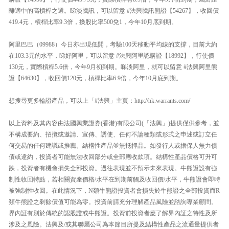
離適中的高槓桿之選。睇淡騰訊，可以留意 #法興騰訊熊證【54267】，收回價
419.4元，槓桿比率9.3倍，換股比率500兌1，今年10月底到期。
阿里巴巴（09988）今日亦出現低開，考驗100天移動平均線的支撐，目前大約
在103.3元的水平，睇好阿里，可以留意 #法興阿里認購證【18992】，行使價
130元，實際槓桿5.6倍，今年9月初到期。睇淡阿里，就可以留意 #法興阿里熊
證【64630】，收回價120元，槓桿比率6.9倍，今年10月底到期。
想搜尋更多輪證產品，可以上「#法興」主頁：http://hk.warrants.com/
以上資料及其內容由法國興業證券(香港)有限公司(「法興」)提供僅供參考，並
不構成要約、招攬或邀請、宣傳、誘使、任何不論種類或形式之申述或訂立任
何交易的任何建議或推薦。結構性產品並無抵押品。如發行人或擔保人無力償
債或違約，投資者可能無法收回部分或全部應收款項。結構性產品價格可升可
跌，投資者有機會損失全部投資。過往表現並不預示未來表現。牛熊證設有強
制性收回特點，若相關資產價格/水平在到期前觸及收回價/水平，牛熊證會即時
被強制性收回。在此情況下，N類牛熊證投資者會損失於牛熊證之全部投資而R
類牛熊證之剩餘價值可能為零。投資前請充分理解產品風險並諮詢專業顧問。
界內証有別於傳統的認股證或牛熊證。投資前投資者應了解界內証之特性及所
涉及之風險。法興及/或其聯屬公司為本節目所提及結構性產品之流通量提供者