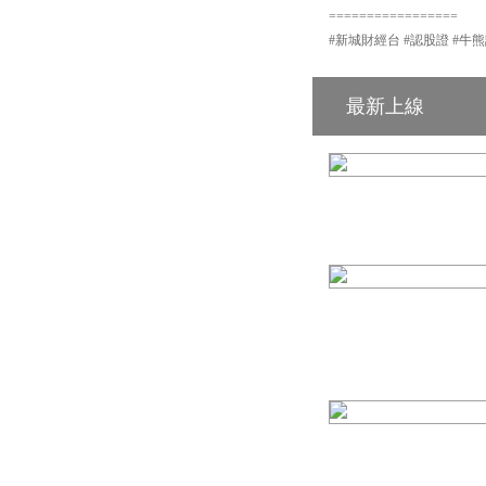
=================
#新城財經台 #認股證 #牛熊證 #輪證 
最新上線