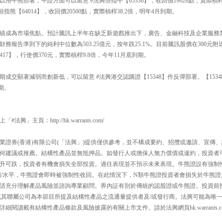
用牛熊部署，牛證方面可以留意 #法興恒指牛【65336】，收回價19628點，實際槓桿
指熊【64014】，收回價20500點，實際槓桿38.2倍，明年4月到期。
績成為市場焦點。預計騰訊上半年在缺乏新遊戲推出下，廣告、金融科技及企業服務
務報告準則下的純利中位數為503.25億元，按年跌25.1%。目前騰訊股價在300元
7417】，行使價370元，實際槓桿9.8倍，今年11月底到期。
成交顯著減弱而創新低，可以留意 #法興港交認購證【15348】作反彈部署。【15348
到期。
」主頁：http://hk.warrants.com/
業證券(香港)有限公司(「法興」)提供僅供參考，並不構成要約、招攬或邀請、宣傳
何建議或推薦。結構性產品並無抵押品。如發行人或擔保人無力償債或違約，投資者
升可跌，投資者有機會損失全部投資。過往表現並不預示未來表現。牛熊證設有強制
價/水平，牛熊證會即時被強制性收回。在此情況下，N類牛熊證投資者會損失於牛熊證
請充分理解產品風險並諮詢專業顧問。界內証有別於傳統的認股證或牛熊證。投資前
或其聯屬公司為本節目所提及結構性產品之流通量提供者及/或發行商。法興可能為唯
細閱讀載有結構性產品條款及風險披露的有關上市文件。請於法興網頁hk.warrants.