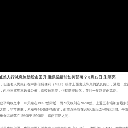
據差人行減息無助股市回升|騰訊業績前如何部署？|8月15日 朱明亮
，但隨著人民銀行在中期借貸便利（MLF）操作上面出現降息的消息傳出，港股一度
後，內地三駕馬車數據公佈，都較預期差，恒指隨即回落，並且一度跌穿兩萬點。
移動平均線之中，10天線在19997點附近，而20天線則在20290點。上週五市場加倉
00點之間，非常進取，累積有446張期指街貨，而重倉區就在20600點至20700點之間
，而重倉區就落在19300至19500點，這兩百點之間。