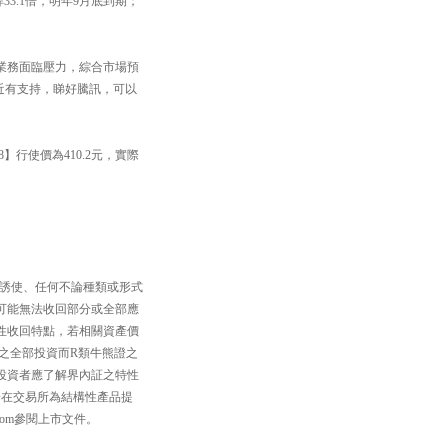
33.1倍，明年9月底到期；
業務面臨壓力，綜合市場預
附近有支持，睇好騰訊，可以
】行使價為410.2元，實際
、誘使、任何不論種類或形式
可能無法收回部分或全部應
性收回特點，若相關資產價
之全部投資而R類牛熊證之
投資者應了解界內証之特性
一在交易所為結構性產品提
com參閱上市文件。