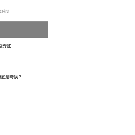
 #恒科指
 蔡秀虹
撈底是時候？