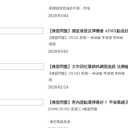
-美聯儲突然減息半厘，市場
2020/03/04
【揀股問盤】捕捉港股反彈機會 ATMX點追
【揀股問盤】3月2日 星期一 林淑敏 李偉傑 李梓維
-港股
2020/03/02
【揀股問盤】大市回吐重磅科網股急跌 法興
【揀股問盤】2月24日 星期一 林淑敏 李偉傑 李梓維
-疫
2020/02/24
【揀股問盤】界內證點選擇最好？ 平保業績
2020年2月19日 星期三 #揀股問盤
- 滙控業績差過