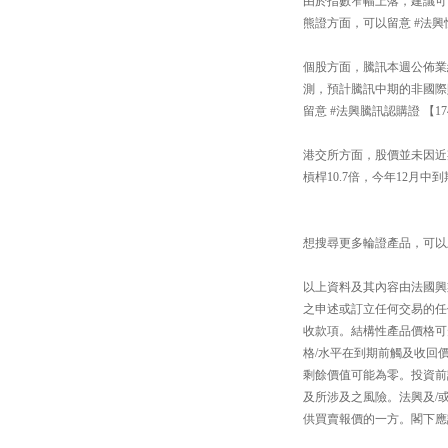
由於指數窄幅上落，建議可以
熊證方面，可以留意 #法興恒
個股方面，騰訊本週公佈業
測，預計騰訊中期的非國際財
留意 #法興騰訊認購證 【1
港交所方面，股價並未因近期
槓桿10.7倍，今年12月中
想搜尋更多輪證產品，可以上「#法興
以上資料及其內容由法國興
之申述或訂立任何交易的任
收款項。結構性產品價格可
格/水平在到期前觸及收回
剩餘價值可能為零。投資前
及所涉及之風險。法興及/
供買賣報價的一方。閣下應詳