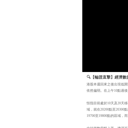
🔍【輪證直擊】經濟數
港股本週回來之後出現低開
依然偏弱。在上午10點過
恒指目前處於10天及20天
域，就在20200點至203
19700至19800點的區域