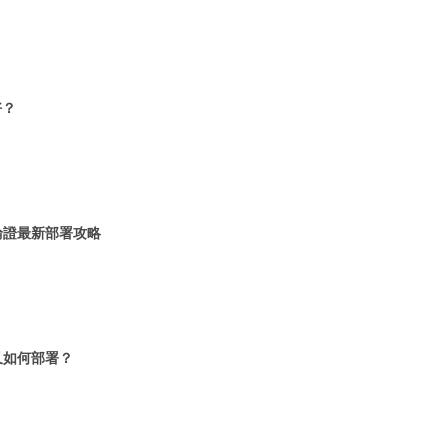
好？
輪證最新部署攻略
又如何部署？