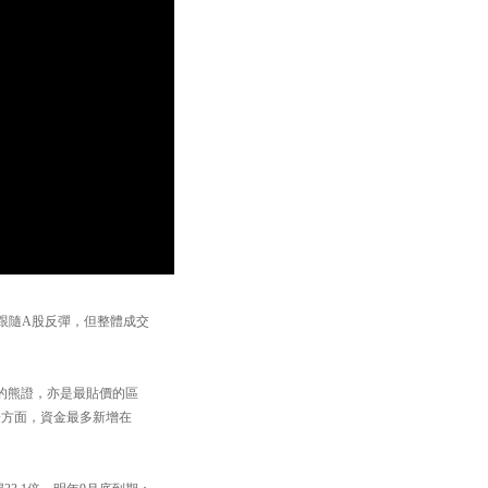
跟隨A股反彈，但整體成交
最多的熊證，亦是最貼價的區
。牛證方面，資金最多新增在