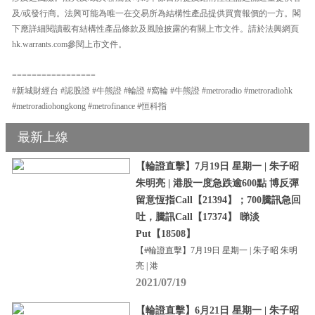
及/或發行商。法興可能為唯一在交易所為結構性產品提供買賣報價的一方。閣
下應詳細閱讀載有結構性產品條款及風險披露的有關上市文件。請於法興網頁
hk.warrants.com參閱上市文件。
=================
#新城財經台 #認股證 #牛熊證 #輪證 #窩輪 #牛熊證 #metroradio #metroradiohk
#metroradiohongkong #metrofinance #恒科指
最新上線
【輪證直擊】7月19日 星期一 | 朱子昭
朱明亮 | 港股一度急跌逾600點 博反彈
留意恆指Call【21394】；700騰訊急回
吐，騰訊Call【17374】 睇淡
Put【18508】
【#輪證直擊】7月19日 星期一 | 朱子昭 朱明
亮 | 港
2021/07/19
【輪證直擊】6月21日 星期一 | 朱子昭