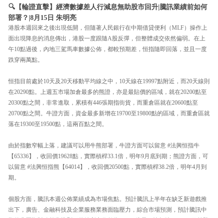
🔍【輪證直擊】經濟數據差人行減息無助股市回升|騰訊業績前如何
部署？|8月15日 朱明亮
港股本週回來之後出現低開，但隨著人民銀行在中期借貸便利（MLF）操作上
面出現降息的消息傳出，港股一度跟隨A股反彈，但整體成交依然偏弱。在上
午10點過後，內地三駕馬車數據公佈，都較預期差，恒指隨即回落，並且一度
跌穿兩萬點。
恒指目前處於10天及20天移動平均線之中，10天線在19997點附近，而20天線則
在20290點。上週五市場加倉最多的熊證，亦是最貼價的區域，就在20200點至
20300點之間，非常進取，累積有446張期指街貨，而重倉區就在20600點至
20700點之間。牛證方面，資金最多新增在19700至19800點的區域，而重倉區就
落在19300至19500點，這兩百點之間。
由於指數窄幅上落，建議可以用牛熊部署，牛證方面可以留意 #法興恒指牛
【65336】，收回價19628點，實際槓桿33.1倍，明年9月底到期；熊證方面，可
以留意 #法興恒指熊【64014】，收回價20500點，實際槓桿38.2倍，明年4月到
期。
個股方面，騰訊本週公佈業績成為市場焦點。預計騰訊上半年在缺乏新遊戲推
出下，廣告、金融科技及企業服務業務面臨壓力，綜合市場預測，預計騰訊中