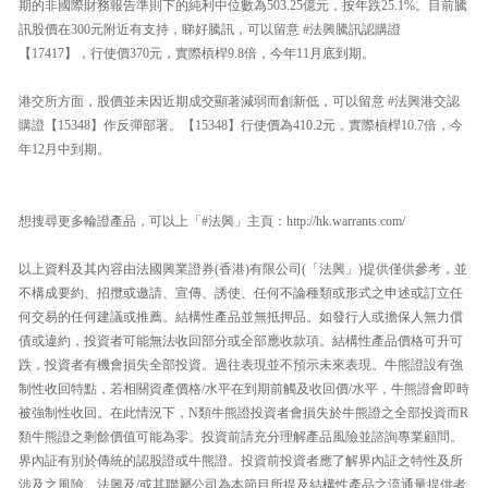
期的非國際財務報告準則下的純利中位數為503.25億元，按年跌25.1%。目前騰
訊股價在300元附近有支持，睇好騰訊，可以留意 #法興騰訊認購證
【17417】，行使價370元，實際槓桿9.8倍，今年11月底到期。
港交所方面，股價並未因近期成交顯著減弱而創新低，可以留意 #法興港交認
購證【15348】作反彈部署。【15348】行使價為410.2元，實際槓桿10.7倍，今
年12月中到期。
想搜尋更多輪證產品，可以上「#法興」主頁：http://hk.warrants.com/
以上資料及其內容由法國興業證券(香港)有限公司(「法興」)提供僅供參考，並
不構成要約、招攬或邀請、宣傳、誘使、任何不論種類或形式之申述或訂立任
何交易的任何建議或推薦。結構性產品並無抵押品。如發行人或擔保人無力償
債或違約，投資者可能無法收回部分或全部應收款項。結構性產品價格可升可
跌，投資者有機會損失全部投資。過往表現並不預示未來表現。牛熊證設有強
制性收回特點，若相關資產價格/水平在到期前觸及收回價/水平，牛熊證會即時
被強制性收回。在此情況下，N類牛熊證投資者會損失於牛熊證之全部投資而R
類牛熊證之剩餘價值可能為零。投資前請充分理解產品風險並諮詢專業顧問。
界內証有別於傳統的認股證或牛熊證。投資前投資者應了解界內証之特性及所
涉及之風險。法興及/或其聯屬公司為本節目所提及結構性產品之流通量提供者