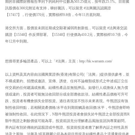
期的非國際財務報告準則下的純利中位數為503.25億元，按年跌25.1%。目前騰
訊股價在300元附近有支持，睇好騰訊，可以留意 #法興騰訊認購證
【17417】，行使價370元，實際槓桿9.8倍，今年11月底到期。
港交所方面，股價並未因近期成交顯著減弱而創新低，可以留意 #法興港交認
購證【15348】作反彈部署。【15348】行使價為410.2元，實際槓桿10.7倍，今
年12月中到期。
想搜尋更多輪證產品，可以上「#法興」主頁：http://hk.warrants.com/
以上資料及其內容由法國興業證券(香港)有限公司(「法興」)提供僅供參考，並
不構成要約、招攬或邀請、宣傳、誘使、任何不論種類或形式之申述或訂立任
何交易的任何建議或推薦。結構性產品並無抵押品。如發行人或擔保人無力償
債或違約，投資者可能無法收回部分或全部應收款項。結構性產品價格可升可
跌，投資者有機會損失全部投資。過往表現並不預示未來表現。牛熊證設有強
制性收回特點，若相關資產價格/水平在到期前觸及收回價/水平，牛熊證會即時
被強制性收回。在此情況下，N類牛熊證投資者會損失於牛熊證之全部投資而R
類牛熊證之剩餘價值可能為零。投資前請充分理解產品風險並諮詢專業顧問。
界內証有別於傳統的認股證或牛熊證。投資前投資者應了解界內証之特性及所
涉及之風險。法興及/或其聯屬公司為本節目所提及結構性產品之流通量提供者