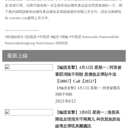
及/或發行商。法興可能為唯一在交易所為結構性產品提供買賣報價的一方。閣
下應詳細閱讀載有結構性產品條款及風險披露的有關上市文件。請於法興網頁
hk.warrants.com參閱上市文件。
=================
#新城財經台 #認股證 #牛熊證 #輪證 #窩輪 #牛熊證 #metroradio #metroradiohk
#metroradiohongkong #metrofinance #恒科指
最新上線
【輪證直擊】4月12日 星期一 | 阿里被
重罰消除不明朗 股價急反彈貼牛追
【58867】Call【28527】
【#輪證直擊】4月12日 星期一 | 阿里被重罰
消除不明朗
2021/04/12
【輪證直擊】3月8日 星期一 | 港股高
開低走恆指失守兩萬九 科技股急跌短
線博反彈吼美團騰訊