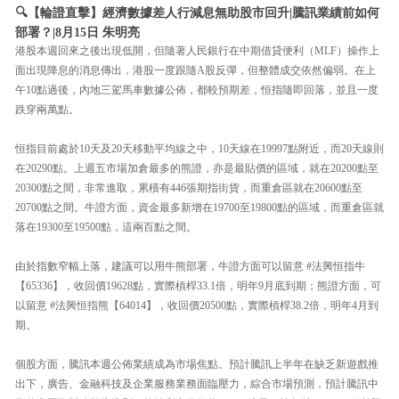
🔍【輪證直擊】經濟數據差人行減息無助股市回升|騰訊業績前如何
部署？|8月15日 朱明亮
港股本週回來之後出現低開，但隨著人民銀行在中期借貸便利（MLF）操作上
面出現降息的消息傳出，港股一度跟隨A股反彈，但整體成交依然偏弱。在上
午10點過後，內地三駕馬車數據公佈，都較預期差，恒指隨即回落，並且一度
跌穿兩萬點。
恒指目前處於10天及20天移動平均線之中，10天線在19997點附近，而20天線則
在20290點。上週五市場加倉最多的熊證，亦是最貼價的區域，就在20200點至
20300點之間，非常進取，累積有446張期指街貨，而重倉區就在20600點至
20700點之間。牛證方面，資金最多新增在19700至19800點的區域，而重倉區就
落在19300至19500點，這兩百點之間。
由於指數窄幅上落，建議可以用牛熊部署，牛證方面可以留意 #法興恒指牛
【65336】，收回價19628點，實際槓桿33.1倍，明年9月底到期；熊證方面，可
以留意 #法興恒指熊【64014】，收回價20500點，實際槓桿38.2倍，明年4月到
期。
個股方面，騰訊本週公佈業績成為市場焦點。預計騰訊上半年在缺乏新遊戲推
出下，廣告、金融科技及企業服務業務面臨壓力，綜合市場預測，預計騰訊中