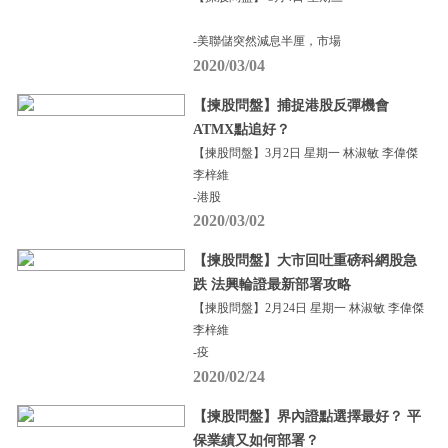
-美聯儲突然減息半厘，市場
2020/03/04
【揀股問盤】捕捉港股反彈機會
ATMX點追好？
【揀股問盤】3月2日 星期一 林淑敏 李偉傑
李梓維
-港股
2020/03/02
【揀股問盤】大市回吐重磅科網股急
跌 法興輪證最新部署攻略
【揀股問盤】2月24日 星期一 林淑敏 李偉傑
李梓維
-疫
2020/02/24
【揀股問盤】界內證點選擇最好？ 平
保業績又如何部署？