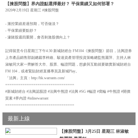
【揀股問盤】界內證點選擇最好？ 平保業績又如何部署？
2020年2月19日 星期三 #揀股問盤
- 滙控業績差過預期，可否做淡？
- 平保業績要點炒？
- 濠賭股週四重開，會否刺激股價向上？
記得留意今日星期三下午4:30 新城財經台 FM104《揀股問盤》節目，法興證券
上市產品銷售部副總裁李梓維、駿達資產管理投資策略總監熊麗萍、主持人林
淑敏同大家一齊解答大市、股票、輪證問題，想參與互動就要聽實新城財經台
FM 104，或者緊貼財經直播專頁及新城Play。
「法興」主頁：http://hk.warrants.com/
================================
#新城財經台 #法興認股證 #法興牛熊證 #法興 #SG #輪證 #窩輪 #牛熊證 #開價
質素 #界內證 #inlinewarrant
================================
最新上線
【揀股問盤】3月25日 星期三 林淑敏