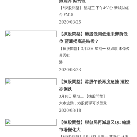
熊麗萍 蔡秀虹
【#揀股問盤】 星期三 下午4:30分 新城財經
台 FM10
2020/03/25
【揀股問盤】港股低開低走未穿前低
位 藍籌撈底是時候？
【揀股問盤】3月23日 星期一 林淑敏 李偉傑
蔡秀虹
港
2020/03/23
【揀股問盤】港股午後再度急挫 滙控
亦倒跌
3月18日 星期三 【揀股問盤】
大市波動，港股反彈可以留意
2020/03/18
【揀股問盤】聯儲局再減息又QE 輪證
市場變化大