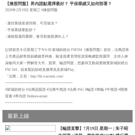
【揀股問盤】界內證點選擇最好？ 平保業績又如何部署？
2020年2月19日 星期三 #揀股問盤
- 滙控業績差過預期，可否做淡？
- 平保業績要點炒？
- 濠賭股週四重開，會否刺激股價向上？
記得留意今日星期三下午4:30 新城財經台 FM104《揀股問盤》節目，法興證券
上市產品銷售部副總裁李梓維、駿達資產管理投資策略總監熊麗萍、主持人林
淑敏同大家一齊解答大市、股票、輪證問題，想參與互動就要聽實新城財經台
FM 104，或者緊貼財經直播專頁及新城Play。
「法興」主頁：http://hk.warrants.com/
================================
#新城財經台 #法興認股證 #法興牛熊證 #法興 #SG #輪證 #窩輪 #牛熊證 #開價
質素 #界內證 #inlinewarrant
================================
最新上線
【輪證直擊】7月19日 星期一 | 朱子昭