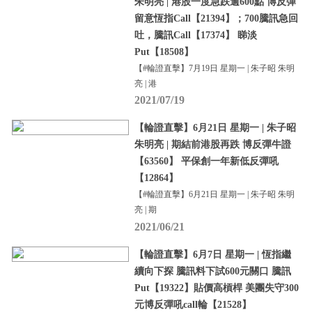
朱明亮 | 港股一度急跌逾600點 博反彈
留意恆指Call【21394】；700騰訊急回
吐，騰訊Call【17374】 睇淡
Put【18508】
【#輪證直擊】7月19日 星期一 | 朱子昭 朱明
亮 | 港
2021/07/19
【輪證直擊】6月21日 星期一 | 朱子昭
朱明亮 | 期結前港股再跌 博反彈牛證
【63560】 平保創一年新低反彈吼
【12864】
【#輪證直擊】6月21日 星期一 | 朱子昭 朱明
亮 | 期
2021/06/21
【輪證直擊】6月7日 星期一 | 恆指繼
續向下探 騰訊料下試600元關口 騰訊
Put【19322】貼價高槓桿 美團失守300
元博反彈吼call輪【21528】