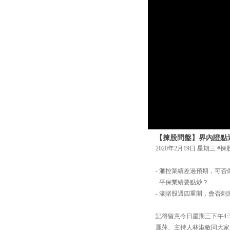
【揀股問盤】界內證點
2020年2月19日 星期三 #
- 滙控業績差過預期，可否
- 平保業績要點炒？
- 濠賭股週四重開，會否刺
記得留意今日星期三下午4:
麗萍、主持人林淑敏同大家一