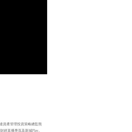
駿達資產管理投資策略總監熊
經直播專頁及新城Play。