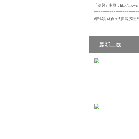
「法興」主頁：http://hk.warra
====================
#新城財經台 #法興認股證 #法興
====================
最新上線