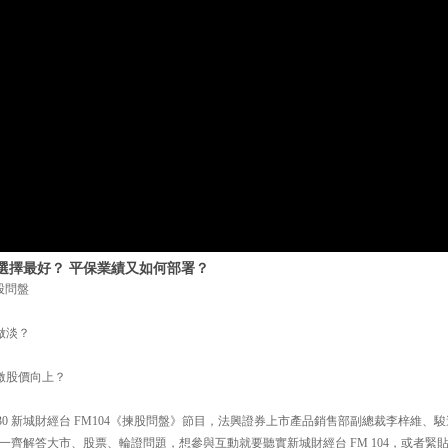
選擇最好？ 平保業績又如何部署？
揀股問盤
做淡？
激股價向上？
30 新城財經台 FM104《揀股問盤》節目，法興證券上市產品銷售部副總裁李梓維、
齊解答大市、股票、輪證問題，想參與互動就要聽實新城財經台 FM 104，或者緊貼財