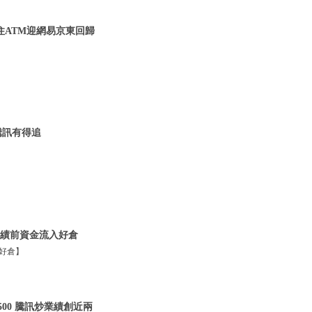
炒住ATM迎網易京東回歸
騰訊有得追
 業績前資金流入好倉
入好倉】
500 騰訊炒業績創近兩