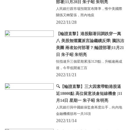
部署|11月28日 朱子昭 朱明亮
人民銀行跟市場預期宣布降準，惟中美國際
關係又轉緊張，而內地疫
2022/11/28
【輪證直擊】港股顯著回調跌穿一萬
八 美股無懼鷹派言論繼續反彈| 騰訊沽
美團 兩者如何部署？|輪證部署|11月21
日 朱子昭 朱明亮
恒指連升三個星期累漲3129點，升幅逾兩成
後，今早低開逾三百
2022/11/21
🔍【輪證直擊】三大因素帶動港股逼
近18000點 高位留意淡倉短線機會 |11
月14日 星期一 朱子昭 朱明亮
人民銀行與中國銀保監會再度出手，向內地
金融機構頒布一共16項
2022/11/14