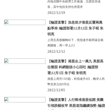
內地召開中央經濟工作會議，主調支持成
長，其中包括支持住房需求
2022/12/19
【輪證直擊】加息前夕港股反覆兩萬
點爭持 |輪證部署|12月12日 朱子昭 朱
明亮
上周五美股輾轉向下，恆指連升兩周逼近兩
萬關後，周一早上(12
2022/12/12
【輪證直擊】港股企上一萬九 美股高
位整固 科網龍頭小心回吐 |輪證部
署|12月5日 朱子昭 朱明亮
港股上周升1101點，科指連升4日，離岸人民
幣兌美元自9月以
2022/12/05
【輪證直擊】人行降准港股低開 美團
引領跌幅收窄 美股道指繼續強勢 |輪證