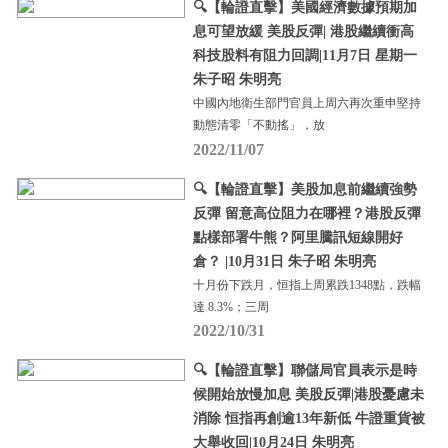
🔍【輪證直擊】美國經濟數據預期加
息可望放緩 美股反彈| 港股繼續衝高
科技股料有阻力回調|11月7日 星期一
朱子昭 朱明亮
中國內地衛生部門官員上周六再次重申堅持
動態清零「不動搖」，放
2022/11/07
🔍【輪證直擊】美股加息前繼續強勢
反彈 留意高位阻力在哪裡？港股反彈
點樣部署牛熊？阿里騰訊短線開好
倉？ |10月31日 朱子昭 朱明亮
十月份下跌月，恒指上周累跌1348點，跌幅
達 8.3%；三周
2022/10/31
🔍【輪證直擊】聯儲局官員表示是時
候開始放慢加息 美股反彈|港股憂慮未
消除 恒指再創逾13年新低 牛證重貨被
大舉收回|10月24日 朱明亮