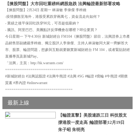
【揀股問盤】大市回吐重磅科網股急跌 法興輪證最新部署攻略
【揀股問盤】2月24日 星期一 林淑敏 李偉傑 李梓維
-疫情擴散至海外，港股受累跌穿兩萬七，資金流走向如何？
- 業績之後平保回吐跌穿90元，可否趁低吸納？
- 騰訊、阿里巴巴、美團點評反彈機會在哪裡？咩位要買？
今日星期一 下午4:30分 新城財經台 FM104《揀股問盤》節目，法興證券上市產
品銷售部副總裁李梓維、獨立股評人李偉傑、主持人林淑敏同大家一齊解答大
市、股票、輪證問題，想參與互動就要聽實新城財經台 FM 104，或者緊貼財經
直播專頁及新城Play。
「法興」主頁：http://hk.warrants.com/
================================
#新城財經台 #法興認股證 #法興牛熊證 #法興 #SG #輪證 #窩輪 #牛熊證 #開價
質素 #界內證 #inlinewarrant
================================
最新上線
【輪證直擊】美股連跌三日 科技股支
撐港股一度走高 |輪證部署|12月19日
朱子昭 朱明亮