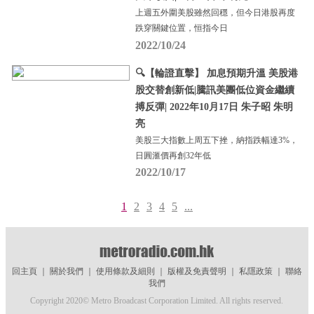
上週五外圍美股雖然回穩，但今日港股再度
跌穿關鍵位置，恒指今日
2022/10/24
🔍【輪證直擊】 加息預期升溫 美股港
股交替創新低|騰訊美團低位資金繼續
搏反彈| 2022年10月17日 朱子昭 朱明
亮
美股三大指數上周五下挫，納指跌幅達3%，
日圓滙價再創32年低
2022/10/17
1
2
3
4
5
...
回主頁
｜
關於我們
｜
使用條款及細則
｜
版權及免責聲明
｜
私隱政策
｜
聯絡
我們
Copyright 2020© Metro Broadcast Corporation Limited. All rights reserved.