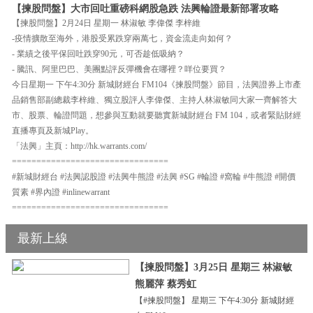
【揀股問盤】大市回吐重磅科網股急跌 法興輪證最新部署攻略
【揀股問盤】2月24日 星期一 林淑敏 李偉傑 李梓維
-疫情擴散至海外，港股受累跌穿兩萬七，資金流走向如何？
- 業績之後平保回吐跌穿90元，可否趁低吸納？
- 騰訊、阿里巴巴、美團點評反彈機會在哪裡？咩位要買？
今日星期一 下午4:30分 新城財經台 FM104《揀股問盤》節目，法興證券上市產
品銷售部副總裁李梓維、獨立股評人李偉傑、主持人林淑敏同大家一齊解答大
市、股票、輪證問題，想參與互動就要聽實新城財經台 FM 104，或者緊貼財經
直播專頁及新城Play。
「法興」主頁：http://hk.warrants.com/
================================
#新城財經台 #法興認股證 #法興牛熊證 #法興 #SG #輪證 #窩輪 #牛熊證 #開價
質素 #界內證 #inlinewarrant
================================
最新上線
【揀股問盤】3月25日 星期三 林淑敏
熊麗萍 蔡秀虹
【#揀股問盤】 星期三 下午4:30分 新城財經