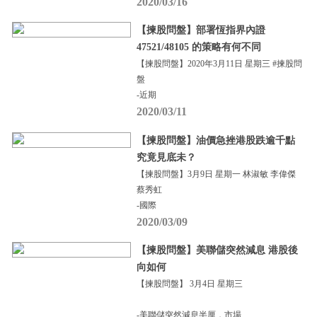
2020/03/16
【揀股問盤】部署恆指界內證
47521/48105 的策略有何不同
【揀股問盤】2020年3月11日 星期三 #揀股問
盤
-近期
2020/03/11
【揀股問盤】油價急挫港股跌逾千點
究竟見底未？
【揀股問盤】3月9日 星期一 林淑敏 李偉傑
蔡秀虹
-國際
2020/03/09
【揀股問盤】美聯儲突然減息 港股後
向如何
【揀股問盤】 3月4日 星期三
-美聯儲突然減息半厘，市場