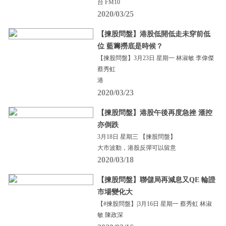
台 FM10
2020/03/25
【揀股問盤】港股低開低走未穿前低
位 藍籌撈底是時候？
【揀股問盤】3月23日 星期一 林淑敏 李偉傑
蔡秀虹
港
2020/03/23
【揀股問盤】港股午後再度急挫 滙控
亦倒跌
3月18日 星期三 【揀股問盤】
大市波動，港股反彈可以留意
2020/03/18
【揀股問盤】聯儲局再減息又QE 輪證
市場變化大
【#揀股問盤】|3月16日 星期一 蔡秀虹 林淑
敏 陳政深