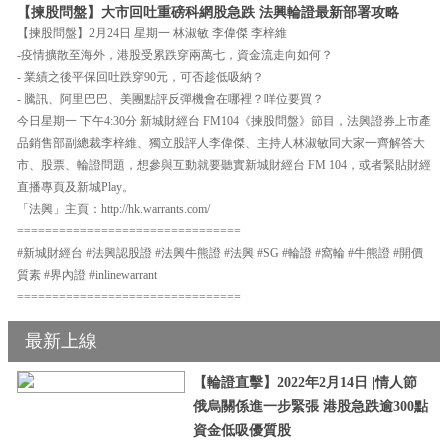
【揀股問盤】大市回吐重磅科網股急跌 法興輪證最新部署攻略
【揀股問盤】2月24日 星期一 林淑敏 李偉傑 李梓維
-疫情擴散至海外，港股受累跌穿兩萬七，資金流走向如何？
- 業績之後平保回吐跌穿90元，可否趁低吸納？
- 騰訊、阿里巴巴、美團點評反彈機會在哪裡？咩位要買？
今日星期一 下午4:30分 新城財經台 FM104《揀股問盤》節目，法興證券上市產
品銷售部副總裁李梓維、獨立股評人李偉傑、主持人林淑敏同大家一齊解答大
市、股票、輪證問題，想參與互動就要聽實新城財經台 FM 104，或者緊貼財經
直播專頁及新城Play。
「法興」主頁：http://hk.warrants.com/
================================
#新城財經台 #法興認股證 #法興牛熊證 #法興 #SG #輪證 #窩輪 #牛熊證 #開價
質素 #界內證 #inlinewarrant
================================
最新上線
【輪證直擊】2022年2月14日 |情人節
俄烏關係進一步緊張 港股急跌逾300點
資金低吸優質股