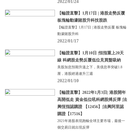
2022/01/24
【輪證直擊】1月17日 | 港股走勢反覆
板塊輪動濠賭股升科技股跌
【輪證直擊】1月17日 | 港股走勢反覆 板塊輪
動濠賭股升科
2022/01/17
【輪證直擊】1月10日 |恒指重上20天
線 科網股走勢反覆低位見買盤吸納
美股加息預期升溫之下，美債息率突破1.8
厘，港股經過連升三週
2022/01/10
【輪證直擊】2022年1月3日| 港股開年
高開低走 資金低位吼科網股搏反彈 |法
興恆指認購證 【12456】|法興阿里認
購證【17516】
2021年港股表現跑輸全球主要市場，最後一
個交易日就出現反彈