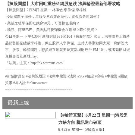
【揀股問盤】大市回吐重磅科網股急跌 法興輪證最新部署攻略
【揀股問盤】2月24日 星期一 林淑敏 李偉傑 李梓維
-疫情擴散至海外，港股受累跌穿兩萬七，資金流走向如何？
- 業績之後平保回吐跌穿90元，可否趁低吸納？
- 騰訊、阿里巴巴、美團點評反彈機會在哪裡？咩位要買？
今日星期一 下午4:30分 新城財經台 FM104《揀股問盤》節目，法興證券上市產
品銷售部副總裁李梓維、獨立股評人李偉傑、主持人林淑敏同大家一齊解答大
市、股票、輪證問題，想參與互動就要聽實新城財經台 FM 104，或者緊貼財經
直播專頁及新城Play。
「法興」主頁：http://hk.warrants.com/
================================
#新城財經台 #法興認股證 #法興牛熊證 #法興 #SG #輪證 #窩輪 #牛熊證 #開價
質素 #界內證 #inlinewarrant
================================
最新上線
【#輪證直擊】6月22日 星期一|港股乏
力缺方向 騰訊逆市破頂
6月22日 星期一【#輪證直擊】