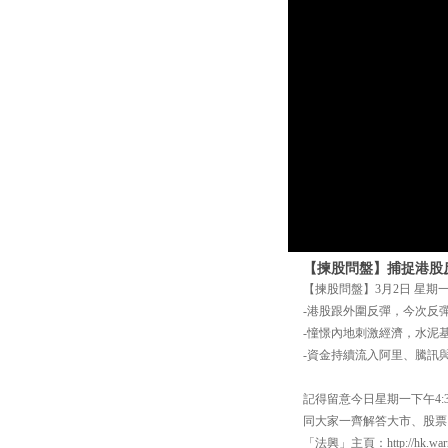
【揀股問盤】捕捉港股反
【揀股問盤】3月2日 星期一
-港股跟外圍反彈，今次反
-憧憬內地刺激經濟，水泥
-資金持續流入阿里、騰訊
記得留意今日星期一下午4:
同大家一齊解答大市、股票、
「法興」主頁：http://hk.warra