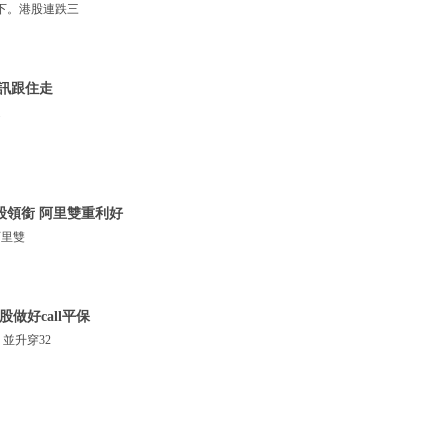
下。港股連跌三
騰訊跟住走
走
技股領銜 阿里雙重利好
阿里雙
股做好call平保
並升穿32