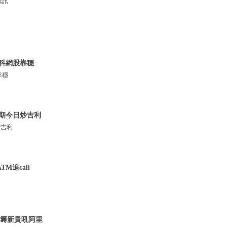
騰訊
 科網股靠穩
靠穩
績期今日炒吉利
炒吉利
M追call
藍籌新貴吼阿里