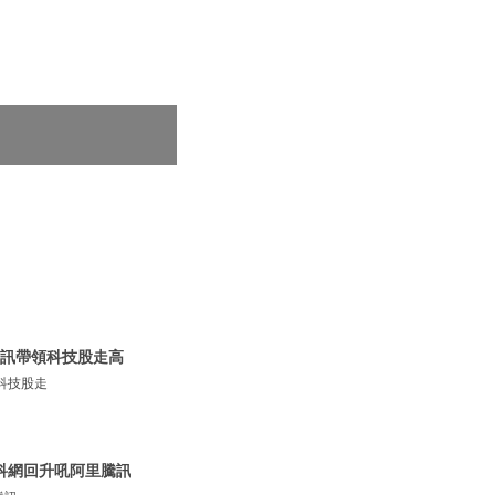
騰訊帶領科技股走高
科技股走
 科網回升吼阿里騰訊