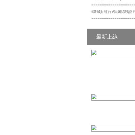
====================
#新城財經台 #法興認股證 #法興
====================
最新上線