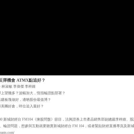
彈機會 ATMX點追好？
 林淑敏 李偉傑 李梓維
彈上望幾多？波幅加大，恆指輪證點部署？
基建板塊做好，邊啲股份最值博？
與美團好倉，咩位追入最好？
30 新城財經台 FM104《揀股問盤》節目，法興證券上市產品銷售部副總裁李梓維、
輪證問題，想參與互動就要聽實新城財經台 FM 104，或者緊貼財經直播專頁及新城P
nts.com/