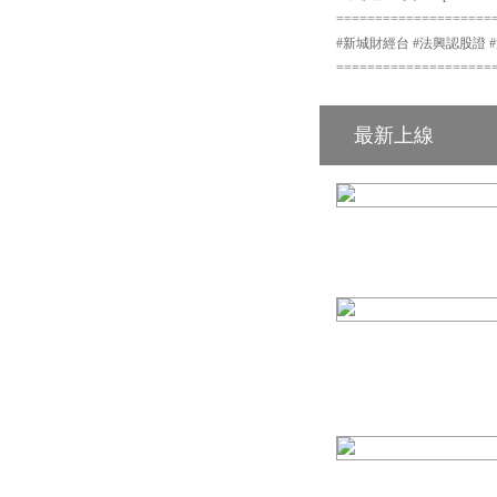
====================
#新城財經台 #法興認股證 #法興
====================
最新上線