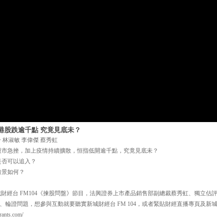
港股跌逾千點 究竟見底未？
 林淑敏 李偉傑 蔡秀虹
股市急挫，加上疫情持續擴散，恒指低開逾千點，究竟見底未？
是否可以追入？
前景如何？
 新城財經台 FM104《揀股問盤》節目，法興證券上市產品銷售部副總裁蔡秀虹、獨立
輪證問題，想參與互動就要聽實新城財經台 FM 104，或者緊貼財經直播專頁及新城P
nts.com/