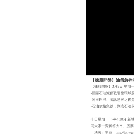
【揀股問盤】油價急挫
【揀股問盤】3月9日 星期一
-國際石油減價戰引發環球
-阿里巴巴、騰訊急挫之後
-石油價格急跌，到底石油
今日星期一 下午4:30分
同大家一齊解答大市、股票、
「法興」主頁：http://hk.warra