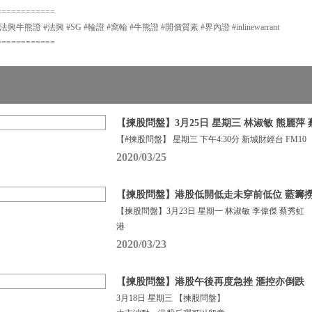
============
牛熊證 #法興 #SG #輪證 #窩輪 #牛熊證 #開價質素 #界內證 #inlinewarrant
============
【揀股問盤】3月25日 星期三 林淑敏 熊麗萍
【#揀股問盤】 星期三 下午4:30分 新城財經台 FM10
2020/03/25
【揀股問盤】港股低開低走未穿前低位 藍籌
【揀股問盤】3月23日 星期一 林淑敏 李偉傑 蔡秀虹
港
2020/03/23
【揀股問盤】港股午後再度急挫 滙控亦倒跌
3月18日 星期三 【揀股問盤】