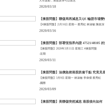
大市波動，港股反彈可以留意
2020/03/18
【揀股問盤】聯儲局再減息又QE 輪證市場變
【#揀股問盤】|3月16日 星期一 蔡秀虹 林淑敏 陳政深
2020/03/16
【揀股問盤】部署恆指界內證 47521/48105
【揀股問盤】2020年3月11日 星期三 #揀股問盤
-近期
2020/03/11
【揀股問盤】油價急挫港股跌逾千點 究竟見
【揀股問盤】3月9日 星期一 林淑敏 李偉傑 蔡秀虹
-國際
2020/03/09
【揀股問盤】美聯儲突然減息 港股後向如何