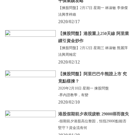
平保業績攻略
【揀股問盤】2月17日 星期一 林淑敏 李偉傑
法興李梓維
2020/02/17
【揀股問盤】港股重上250天線 阿里業
績引資金炒作
【揀股問盤】2月12日 星期三 林淑敏 熊麗萍
法興周翰宏
2020/02/12
【揀股問盤】阿里巴巴牛熊證上市 究
竟點樣揀？
2020年2月10日 星期一 揀股問盤
-界內證教學，有變
2020/02/10
港股假期前夕表現疲軟 29000得而復失
-假期前夕港股高位整固，恒指29000點能否
堅守？資金流有何