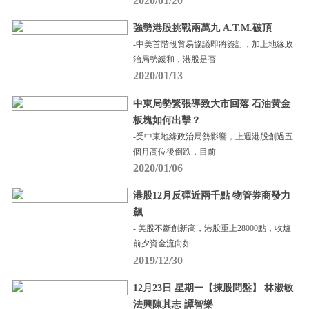
2020/01/20
強勢港股挑戰兩萬九 A.T.M.破頂
-中美首階段貿易協議即將簽訂，加上地緣政
治局勢緩和，港股是否
2020/01/13
中東局勢緊張導致大市回落 石油黃金
板塊如何出擊？
-受中東地緣政治局勢影響，上週港股創過五
個月高位後倒跌，目前
2020/01/06
港股12月反彈近兩千點 物管券商發力
飆
- 美股不斷創新高，港股重上28000點，收爐
前夕資金流向如
2019/12/30
12月23日 星期一【揀股問盤】 林淑敏
法興陳其志 譚智樂