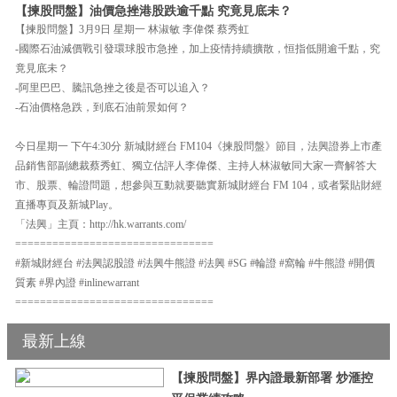
【揀股問盤】油價急挫港股跌逾千點 究竟見底未？
【揀股問盤】3月9日 星期一 林淑敏 李偉傑 蔡秀虹
-國際石油減價戰引發環球股市急挫，加上疫情持續擴散，恒指低開逾千點，究
竟見底未？
-阿里巴巴、騰訊急挫之後是否可以追入？
-石油價格急跌，到底石油前景如何？
今日星期一 下午4:30分 新城財經台 FM104《揀股問盤》節目，法興證券上市產
品銷售部副總裁蔡秀虹、獨立估評人李偉傑、主持人林淑敏同大家一齊解答大
市、股票、輪證問題，想參與互動就要聽實新城財經台 FM 104，或者緊貼財經
直播專頁及新城Play。
「法興」主頁：http://hk.warrants.com/
================================
#新城財經台 #法興認股證 #法興牛熊證 #法興 #SG #輪證 #窩輪 #牛熊證 #開價
質素 #界內證 #inlinewarrant
================================
最新上線
【揀股問盤】界內證最新部署 炒滙控