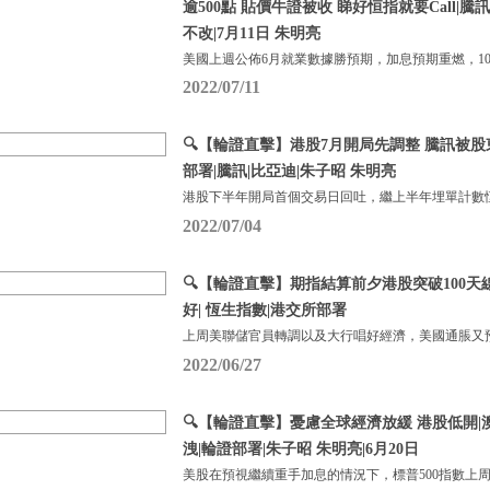
逾500點 貼價牛證被收 睇好恒指就要Call|
不改|7月11日 朱明亮
美國上週公佈6月就業數據勝預期，加息預期重燃，1
2022/07/11
🔍【輪證直擊】港股7月開局先調整 騰訊被股
部署|騰訊|比亞迪|朱子昭 朱明亮
港股下半年開局首個交易日回吐，繼上半年埋單計數恆
2022/07/04
🔍【輪證直擊】期指結算前夕港股突破100天
好| 恆生指數|港交所部署
上周美聯儲官員轉調以及大行唱好經濟，美國通脹又
2022/06/27
🔍【輪證直擊】憂慮全球經濟放緩 港股低開|
洩|輪證部署|朱子昭 朱明亮|6月20日
美股在預視繼續重手加息的情況下，標普500指數上周下