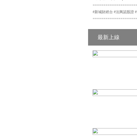
====================
#新城財經台 #法興認股證 #法興
====================
最新上線