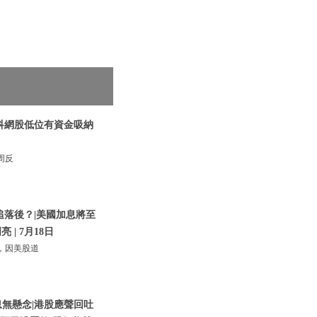
|科網股低位有資金吸納
周反
追落後？|美國加息將至
 | 7月18日
，因美股道
息無懸念|港股應聲回吐