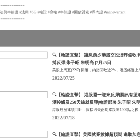
============
牛熊證 #法興 #SG #輪證 #窩輪 #牛熊證 #開價質素 #界內證 #inlinewarrant
============
🔍【輪證直擊】 議息前夕港股交投淡靜偏軟
搏反彈|朱子昭 朱明亮 |7月25日
美股上周五(22/7) 回落，納指回吐近2%，港股經過上
2022/07/25
🔍【輪證直擊】 港股週一迎來反彈|騰訊有望
滙控觸及250天線就反彈|輪證部署|朱子昭 朱明亮
港股經歷連續回吐，恆指過去兩周累跌逾1500點之後
2022/07/18
🔍【輪證直擊】美國就業數據超預期 進取加