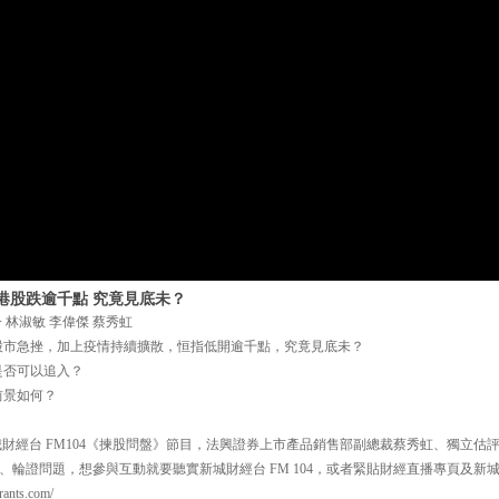
港股跌逾千點 究竟見底未？
 林淑敏 李偉傑 蔡秀虹
股市急挫，加上疫情持續擴散，恒指低開逾千點，究竟見底未？
是否可以追入？
前景如何？
 新城財經台 FM104《揀股問盤》節目，法興證券上市產品銷售部副總裁蔡秀虹、獨立
輪證問題，想參與互動就要聽實新城財經台 FM 104，或者緊貼財經直播專頁及新城P
nts.com/