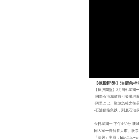
【揀股問盤】油價急挫
【揀股問盤】3月9日 星期一
-國際石油減價戰引發環球
-阿里巴巴、騰訊急挫之後
-石油價格急跌，到底石油
今日星期一 下午4:30分
同大家一齊解答大市、股票、
「法興」主頁：http://hk.warra