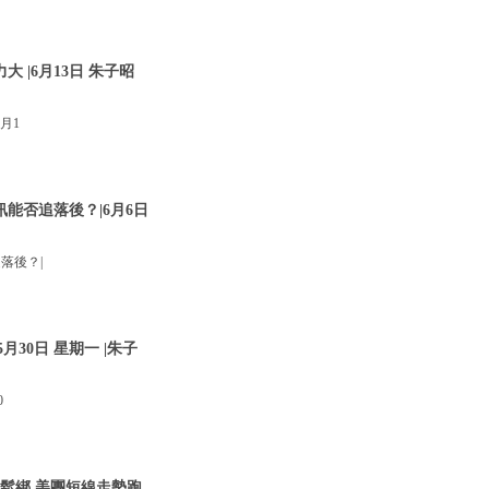
 |6月13日 朱子昭
月1
訊能否追落後？|6月6日
落後？|
30日 星期一 |朱子
0
管鬆綁 美團短線走勢跑