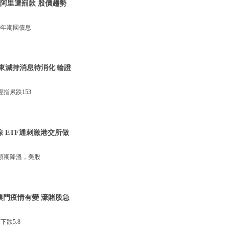
騰訊阿里遭罰款 股價趨勢
0年期國債息
東減持消息待消化|輪證
指累跌153
線 ETF通刺激港交所做
預期降溫，美股
澳門疫情有變 濠賭股急
跌5.8