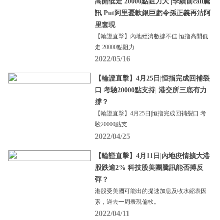
高開低走 20000點阻力大 |季績前call騰
訊 Put阿里憂軟銀巨虧令孫正義再沽阿
里套現
【輪證直擊】內地經濟數據不佳 恒指高開低
走 20000點阻力
2022/05/16
【輪證直擊】4月25日|恒指完成回補裂
口 考驗20000點支持| 港交所三底有力
撐？
【輪證直擊】4月25日|恒指完成回補裂口 考
驗20000點支
2022/04/25
【輪證直擊】4月11日|內地疫情擴大港
股跌逾2% 科技股美團騰訊能否搏反
彈？
港股受美國可能出的提速加息及收水縮表因
素，過去一周表現偏軟。
2022/04/11