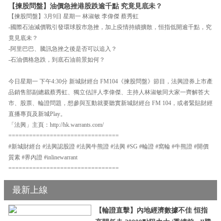
【揀股問盤】油價急挫港股跌逾千點 究竟見底未？
【揀股問盤】3月9日 星期一 林淑敏 李偉傑 蔡秀虹
-國際石油減價戰引發環球股市急挫，加上疫情持續擴散，恒指低開逾千點，究
竟見底未？
-阿里巴巴、騰訊急挫之後是否可以追入？
-石油價格急跌，到底石油前景如何？
今日星期一 下午4:30分 新城財經台 FM104《揀股問盤》節目，法興證券上市產
品銷售部副總裁蔡秀虹、獨立估評人李偉傑、主持人林淑敏同大家一齊解答大
市、股票、輪證問題，想參與互動就要聽實新城財經台 FM 104，或者緊貼財經
直播專頁及新城Play。
「法興」主頁：http://hk.warrants.com/
================================
#新城財經台 #法興認股證 #法興牛熊證 #法興 #SG #輪證 #窩輪 #牛熊證 #開價
質素 #界內證 #inlinewarrant
================================
最新上線
【輪證直擊】內地經濟數據不佳 恒指