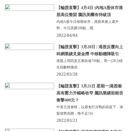
【輪證直擊】4月4日 |內地A股休市港
股高位整固 騰訊美團有待破頂
內地A股今日假期休市，港股承接上週升
勢，今日高開188點，開
2022/04/04
【輪證直擊】3月28日 | 港股反覆向上
科網業績見資金撈 中移動穩陣吸引
港股上周四及五累跌逾700點，周一(28/3)恆
生指數輕微高
2022/03/28
【輪證直擊】3月21日 星期一|港股衝
高有壓力升幅略收窄 騰訊業績前能否
衝擊400元？
中美元首會晤，以避免打冷戰的前提下，港
股借勢高開，惟不足5分
2022/03/21