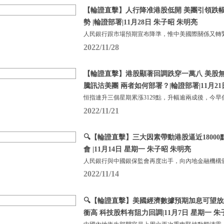
【輪證直擊】人行降准港股低開 美團引領跌幅
勢 |輪證部署|11月28日 朱子昭 朱明亮
人民銀行跟市場預期宣布降準，惟中美國際關係又轉
2022/11/28
【輪證直擊】港股顯著回調跌穿一萬八 美股無
騰訊沽美團 兩者如何部署？|輪證部署|11月21
恒指連升三個星期累漲3129點，升幅逾兩成後，今早
2022/11/21
🔍【輪證直擊】三大因素帶動港股逼近1800
會 |11月14日 星期一 朱子昭 朱明亮
人民銀行與中國銀保監會再度出手，向內地金融機構頒
2022/11/14
🔍【輪證直擊】美國經濟數據預期加息可望放緩
衝高 科技股料有阻力回調|11月7日 星期一 朱