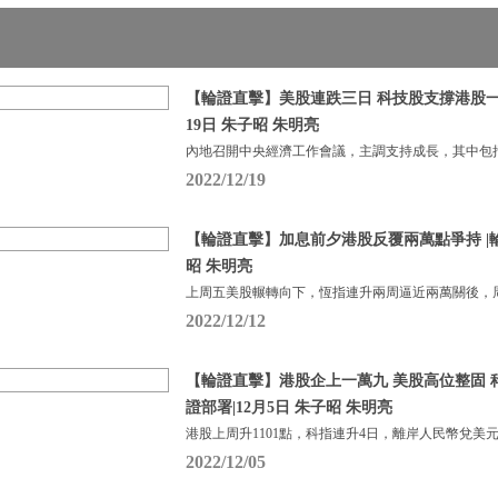
【輪證直擊】美股連跌三日 科技股支撐港股一度
19日 朱子昭 朱明亮
內地召開中央經濟工作會議，主調支持成長，其中包
2022/12/19
【輪證直擊】加息前夕港股反覆兩萬點爭持 |輪證
昭 朱明亮
上周五美股輾轉向下，恆指連升兩周逼近兩萬關後，周
2022/12/12
【輪證直擊】港股企上一萬九 美股高位整固 科
證部署|12月5日 朱子昭 朱明亮
港股上周升1101點，科指連升4日，離岸人民幣兌美元
2022/12/05