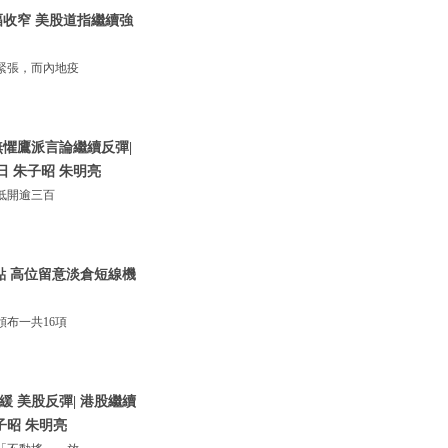
收窄 美股道指繼續強
緊張，而內地疫
懼鷹派言論繼續反彈|
日 朱子昭 朱明亮
低開逾三百
0點 高位留意淡倉短線機
布一共16項
 美股反彈| 港股繼續
子昭 朱明亮