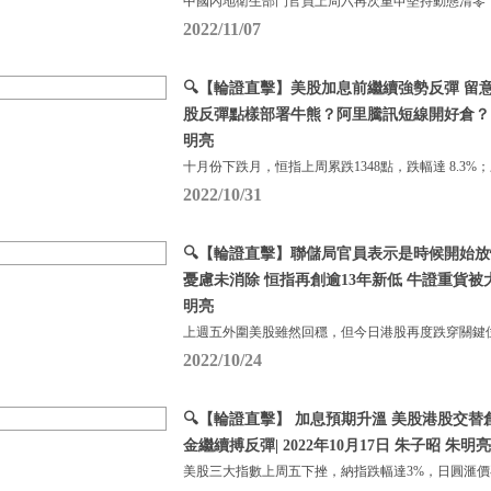
中國內地衛生部門官員上周六再次重申堅持動態清零
2022/11/07
🔍【輪證直擊】美股加息前繼續強勢反彈 留
股反彈點樣部署牛熊？阿里騰訊短線開好倉？ |1
明亮
十月份下跌月，恒指上周累跌1348點，跌幅達 8.3%
2022/10/31
🔍【輪證直擊】聯儲局官員表示是時候開始放
憂慮未消除 恒指再創逾13年新低 牛證重貨被大舉
明亮
上週五外圍美股雖然回穩，但今日港股再度跌穿關鍵
2022/10/24
🔍【輪證直擊】 加息預期升溫 美股港股交替
金繼續搏反彈| 2022年10月17日 朱子昭 朱明亮
美股三大指數上周五下挫，納指跌幅達3%，日圓滙價