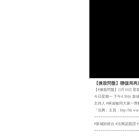
【揀股問盤】聯儲局再
【#揀股問盤】|3月16日 星
今日星期一 下午4:30分
主持人 #林淑敏同大家一齊
「法興」主頁：http://hk.warra
====================
#新城財經台 #法興認股證 #法興
====================