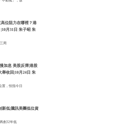
「不動搖」，放
意高位阻力在哪裡？港
0月31日 朱子昭 朱
；三周
慢加息 美股反彈|港股
收回|10月24日 朱
位置，恒指今日
創新低|騰訊美團低位資
再創32年低