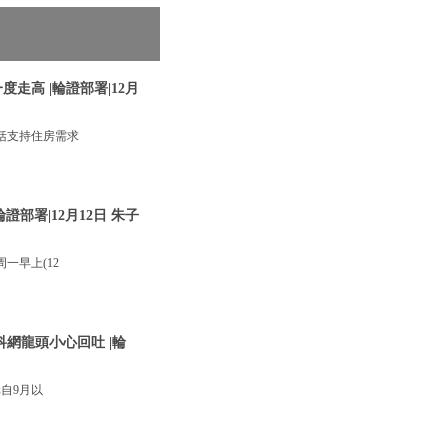
走高 |輪證部署|12月
括支持住房需求
部署|12月12日 朱子
一早上(12
網龍頭小心回吐 |輪
自9月以