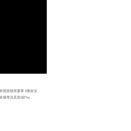
證券期貨聯席董事 #陳政深、
播專頁及新城Play。