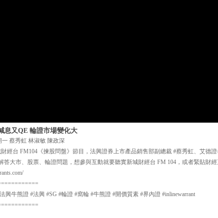
減息又QE 輪證市場變化大
期一 蔡秀虹 林淑敏 陳政深
 新城財經台 FM104《揀股問盤》節目，法興證券上市產品銷售部副總裁 #蔡秀虹、艾德
解答大市、股票、輪證問題，想參與互動就要聽實新城財經台 FM 104，或者緊貼財經直
nts.com/
============
牛熊證 #法興 #SG #輪證 #窩輪 #牛熊證 #開價質素 #界內證 #inlinewarrant
============