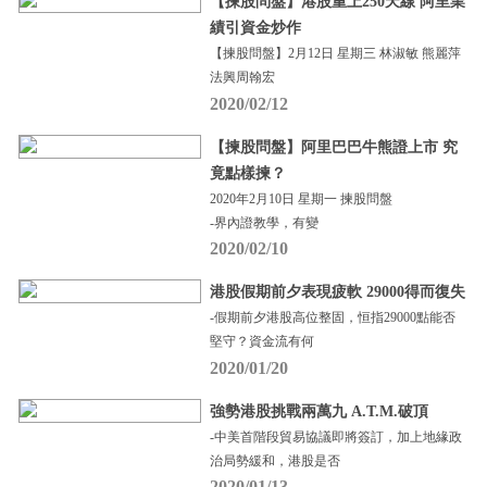
【揀股問盤】港股重上250天線 阿里業
績引資金炒作
【揀股問盤】2月12日 星期三 林淑敏 熊麗萍
法興周翰宏
2020/02/12
【揀股問盤】阿里巴巴牛熊證上市 究
竟點樣揀？
2020年2月10日 星期一 揀股問盤
-界內證教學，有變
2020/02/10
港股假期前夕表現疲軟 29000得而復失
-假期前夕港股高位整固，恒指29000點能否
堅守？資金流有何
2020/01/20
強勢港股挑戰兩萬九 A.T.M.破頂
-中美首階段貿易協議即將簽訂，加上地緣政
治局勢緩和，港股是否
2020/01/13