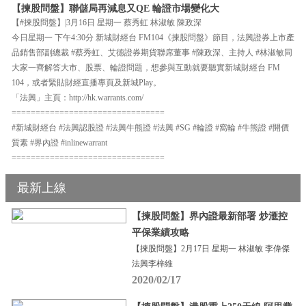
【揀股問盤】聯儲局再減息又QE 輪證市場變化大
【#揀股問盤】|3月16日 星期一 蔡秀虹 林淑敏 陳政深
今日星期一 下午4:30分 新城財經台 FM104《揀股問盤》節目，法興證券上市產
品銷售部副總裁 #蔡秀虹、艾德證券期貨聯席董事 #陳政深、主持人 #林淑敏同
大家一齊解答大市、股票、輪證問題，想參與互動就要聽實新城財經台 FM
104，或者緊貼財經直播專頁及新城Play。
「法興」主頁：http://hk.warrants.com/
================================
#新城財經台 #法興認股證 #法興牛熊證 #法興 #SG #輪證 #窩輪 #牛熊證 #開價
質素 #界內證 #inlinewarrant
================================
最新上線
【揀股問盤】界內證最新部署 炒滙控
平保業績攻略
【揀股問盤】2月17日 星期一 林淑敏 李偉傑
法興李梓維
2020/02/17