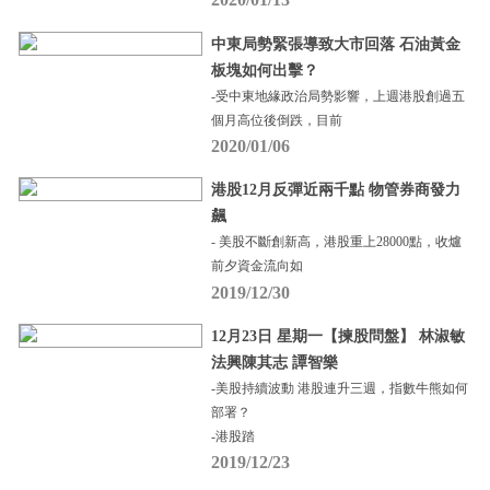
中東局勢緊張導致大市回落 石油黃金
板塊如何出擊？
-受中東地緣政治局勢影響，上週港股創過五
個月高位後倒跌，目前
2020/01/06
港股12月反彈近兩千點 物管券商發力
飆
- 美股不斷創新高，港股重上28000點，收爐
前夕資金流向如
2019/12/30
12月23日 星期一【揀股問盤】 林淑敏
法興陳其志 譚智樂
-美股持續波動 港股連升三週，指數牛熊如何
部署？
-港股踏
2019/12/23