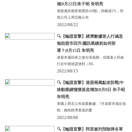
補|8月22日|朱子昭 朱明亮
港股連跌兩星期累跌428點，跌幅達2%，恒
指公司上周五晚公布
2022/08/22
🔍【輪證直擊】經濟數據差人行減息
無助股市回升|騰訊業績前如何部
署？|8月15日 朱明亮
港股本週回來之後出現低開，但隨著人民銀
行在中期借貸便利（ML
2022/08/15
🔍【輪證直擊】港股兩萬點攻防戰|中
移動業績憧憬派息增加|8月8日 朱子昭
朱明亮
美國上周五公布就業數據，7月就業市場在強
勁，雖然經濟衰退的憂
2022/08/08
🔍【輪證直擊】阿里被列預除牌名單