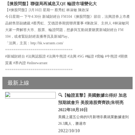
【揀股問盤】聯儲局再減息又QE 輪證市場變化大
【#揀股問盤】|3月16日 星期一 蔡秀虹 林淑敏 陳政深
今日星期一 下午4:30分 新城財經台 FM104《揀股問盤》節目，法興證券上市產
品銷售部副總裁 #蔡秀虹、艾德證券期貨聯席董事 #陳政深、主持人 #林淑敏同
大家一齊解答大市、股票、輪證問題，想參與互動就要聽實新城財經台 FM
104，或者緊貼財經直播專頁及新城Play。
「法興」主頁：http://hk.warrants.com/
================================
#新城財經台 #法興認股證 #法興牛熊證 #法興 #SG #輪證 #窩輪 #牛熊證 #開價
質素 #界內證 #inlinewarrant
================================
最新上線
🔍【輪證直擊】美國數據出得好 加息
預期就會升 美股港股齊齊跌|朱明亮
2022年10月10日
美國上週五公佈的9月新增非農就業數據達到
26.3萬人，勝過市
2022/10/10