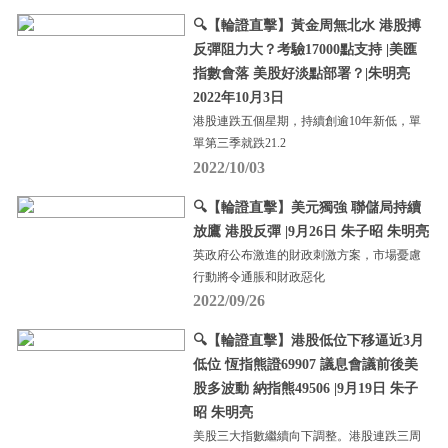
🔍【輪證直擊】黃金周無北水 港股搏
反彈阻力大？考驗17000點支持 |美匯
指數會落 美股好淡點部署？|朱明亮
2022年10月3日
港股連跌五個星期，持續創逾10年新低，單
單第三季就跌21.2
2022/10/03
🔍【輪證直擊】美元獨強 聯儲局持續
放鷹 港股反彈 |9月26日 朱子昭 朱明亮
英政府公布激進的財政刺激方案，市場憂慮
行動將令通脹和財政惡化
2022/09/26
🔍【輪證直擊】港股低位下移逼近3月
低位 恆指熊證69907 議息會議前後美
股多波動 納指熊49506 |9月19日 朱子
昭 朱明亮
美股三大指數繼續向下調整。港股連跌三周