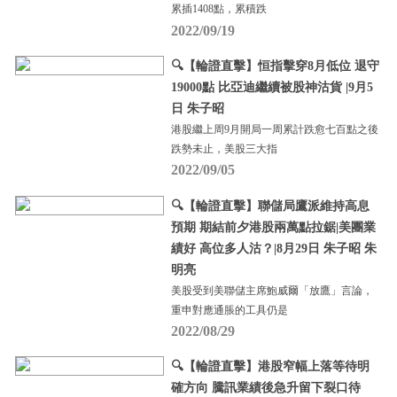
累插1408點，累積跌
2022/09/19
🔍【輪證直擊】恒指擊穿8月低位 退守
19000點 比亞迪繼續被股神沽貨 |9月5
日 朱子昭
港股繼上周9月開局一周累計跌愈七百點之後
跌勢未止，美股三大指
2022/09/05
🔍【輪證直擊】聯儲局鷹派維持高息
預期 期結前夕港股兩萬點拉鋸|美團業
績好 高位多人沽？|8月29日 朱子昭 朱
明亮
美股受到美聯儲主席鮑威爾「放鷹」言論，
重申對應通脹的工具仍是
2022/08/29
🔍【輪證直擊】港股窄幅上落等待明
確方向 騰訊業績後急升留下裂口待