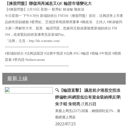
【揀股問盤】聯儲局再減息又QE 輪證市場變化大
【#揀股問盤】|3月16日 星期一 蔡秀虹 林淑敏 陳政深
今日星期一 下午4:30分 新城財經台 FM104《揀股問盤》節目，法興證券上市產
品銷售部副總裁 #蔡秀虹、艾德證券期貨聯席董事 #陳政深、主持人 #林淑敏同
大家一齊解答大市、股票、輪證問題，想參與互動就要聽實新城財經台 FM
104，或者緊貼財經直播專頁及新城Play。
「法興」主頁：http://hk.warrants.com/
================================
#新城財經台 #法興認股證 #法興牛熊證 #法興 #SG #輪證 #窩輪 #牛熊證 #開價
質素 #界內證 #inlinewarrant
================================
最新上線
🔍【輪證直擊】 議息前夕港股交投淡
靜偏軟|科網股低位有資金吸納搏反彈|
朱子昭 朱明亮 |7月25日
美股上周五(22/7) 回落，納指回吐近2%，港
股經過上周反
2022/07/25