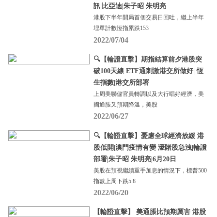
訊|比亞迪|朱子昭 朱明亮
港股下半年開局首個交易日回吐，繼上半年
埋單計數恆指累跌153
2022/07/04
🔍【輪證直擊】期指結算前夕港股突
破100天線 ETF通刺激港交所做好| 恆
生指數|港交所部署
上周美聯儲官員轉調以及大行唱好經濟，美
國通脹又預期降溫，美股
2022/06/27
🔍【輪證直擊】憂慮全球經濟放緩 港
股低開|澳門疫情有變 濠賭股急洩|輪證
部署|朱子昭 朱明亮|6月20日
美股在預視繼續重手加息的情況下，標普500
指數上周下跌5.8
2022/06/20
【輪證直擊】 美通脹比預期厲害 港股