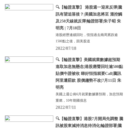
🔍【輪證直擊】 港股週一迎來反彈|騰
訊有望追落後？|美國加息將至 滙控觸
及250天線就反彈|輪證部署|朱子昭 朱
明亮 | 7月18日
港股經歷連續回吐，恆指過去兩周累跌逾
1500點之後，因美股道
2022/07/18
🔍【輪證直擊】美國就業數據超預期
進取加息無懸念|港股應聲回吐逾500點
貼價牛證被收 睇好恒指就要Call|騰訊
阿里遭罰款 股價趨勢不改|7月11日 朱
明亮
美國上週公佈6月就業數據勝預期，加息預期
重燃，10年期國債息
2022/07/11
🔍【輪證直擊】港股7月開局先調整 騰
訊被股東減持消息待消化|輪證部署|騰