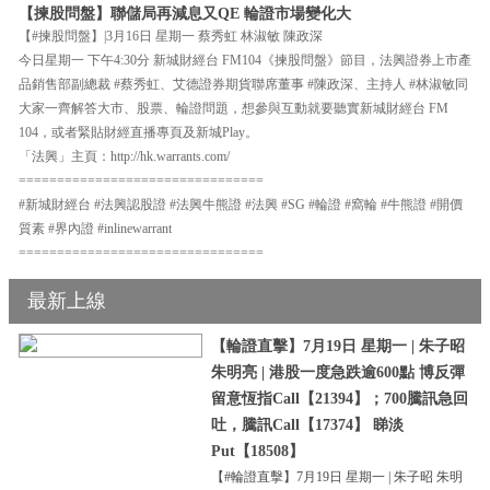
【揀股問盤】聯儲局再減息又QE 輪證市場變化大
【#揀股問盤】|3月16日 星期一 蔡秀虹 林淑敏 陳政深
今日星期一 下午4:30分 新城財經台 FM104《揀股問盤》節目，法興證券上市產
品銷售部副總裁 #蔡秀虹、艾德證券期貨聯席董事 #陳政深、主持人 #林淑敏同
大家一齊解答大市、股票、輪證問題，想參與互動就要聽實新城財經台 FM
104，或者緊貼財經直播專頁及新城Play。
「法興」主頁：http://hk.warrants.com/
================================
#新城財經台 #法興認股證 #法興牛熊證 #法興 #SG #輪證 #窩輪 #牛熊證 #開價
質素 #界內證 #inlinewarrant
================================
最新上線
【輪證直擊】7月19日 星期一 | 朱子昭
朱明亮 | 港股一度急跌逾600點 博反彈
留意恆指Call【21394】；700騰訊急回
吐，騰訊Call【17374】 睇淡
Put【18508】
【#輪證直擊】7月19日 星期一 | 朱子昭 朱明