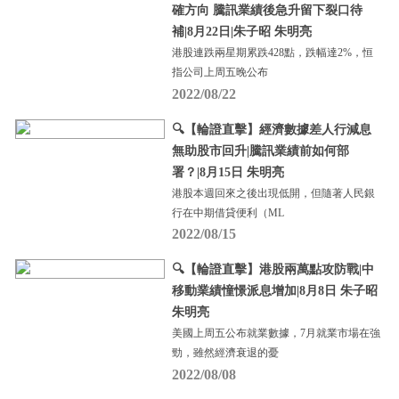
確方向 騰訊業績後急升留下裂口待
補|8月22日|朱子昭 朱明亮
港股連跌兩星期累跌428點，跌幅達2%，恒
指公司上周五晚公布
2022/08/22
🔍【輪證直擊】經濟數據差人行減息
無助股市回升|騰訊業績前如何部
署？|8月15日 朱明亮
港股本週回來之後出現低開，但隨著人民銀
行在中期借貸便利（ML
2022/08/15
🔍【輪證直擊】港股兩萬點攻防戰|中
移動業績憧憬派息增加|8月8日 朱子昭
朱明亮
美國上周五公布就業數據，7月就業市場在強
勁，雖然經濟衰退的憂
2022/08/08