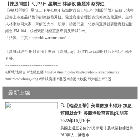
【揀股問盤】3月25日 星期三 林淑敏 熊麗萍 蔡秀虹
【#揀股問盤】 星期三 下午4:30分 新城財經台 FM104《揀股問盤》節目，法興
證券上市產品銷售部副總裁蔡秀虹、駿達資產管理投資策略總監熊麗萍、主持
人林淑敏同大家一齊解答大市、股票、輪證問題，想參與互動就要聽實新城財
經台 FM 104，或者緊貼財經直播專頁及新城Play。
「法興」主頁：http://hk.warrants.com/
【新城財經台-財經直播】專頁 【新城play】頻道以及新城財經台 FM104 同步
直播。
========================
#新城財經台 #財經直播 #fm104 #metroradio #metroradiohk #metrofinance
#metroradiohongkong #新城廣播 #港股 #輪證 #炒股 #炒輪證 #問股
最新上線
🔍【輪證直擊】美國數據出得好 加息
預期就會升 美股港股齊齊跌|朱明亮
2022年10月10日
美國上週五公佈的9月新增非農就業數據達到
26.3萬人，勝過市