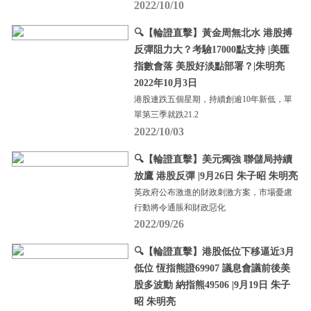
2022/10/10
🔍【輪證直擊】黃金周無北水 港股搏
反彈阻力大？考驗17000點支持 |美匯
指數會落 美股好淡點部署？|朱明亮
2022年10月3日
港股連跌五個星期，持續創逾10年新低，單
單第三季就跌21.2
2022/10/03
🔍【輪證直擊】美元獨強 聯儲局持續
放鷹 港股反彈 |9月26日 朱子昭 朱明亮
英政府公布激進的財政刺激方案，市場憂慮
行動將令通脹和財政惡化
2022/09/26
🔍【輪證直擊】港股低位下移逼近3月
低位 恆指熊證69907 議息會議前後美
股多波動 納指熊49506 |9月19日 朱子
昭 朱明亮