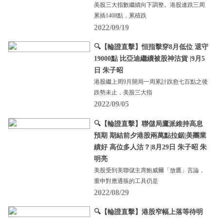
美股三大指數繼續向下調整。港股連跌三周
累插1408點，累積跌
2022/09/19
🔍【輪證直擊】恒指擊穿8月低位 退守
19000點 比亞迪繼續被股神沽貨 |9月5
日 朱子昭
港股繼上周9月開局一周累計跌愈七百點之後
跌勢未止，美股三大指
2022/09/05
🔍【輪證直擊】聯儲局鷹派維持高息
預期 期結前夕港股兩萬點拉鋸|美團業
績好 高位多人沽？|8月29日 朱子昭 朱
明亮
美股受到美聯儲主席鮑威爾「放鷹」言論，
重申對應通脹的工具仍是
2022/08/29
🔍【輪證直擊】港股窄幅上落等待明