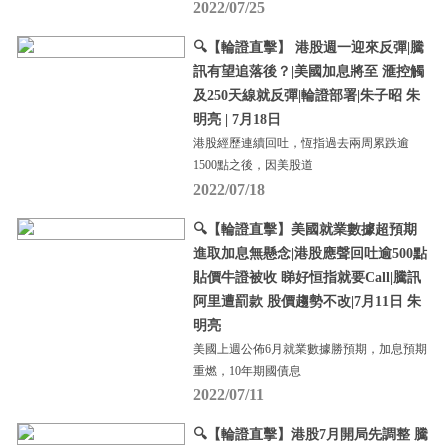
2022/07/25
🔍【輪證直擊】 港股週一迎來反彈|騰
訊有望追落後？|美國加息將至 滙控觸
及250天線就反彈|輪證部署|朱子昭 朱
明亮 | 7月18日
港股經歷連續回吐，恆指過去兩周累跌逾
1500點之後，因美股道
2022/07/18
🔍【輪證直擊】美國就業數據超預期
進取加息無懸念|港股應聲回吐逾500點
貼價牛證被收 睇好恒指就要Call|騰訊
阿里遭罰款 股價趨勢不改|7月11日 朱
明亮
美國上週公佈6月就業數據勝預期，加息預期
重燃，10年期國債息
2022/07/11
🔍【輪證直擊】港股7月開局先調整 騰