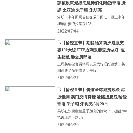
訊被股東減持消息待消化|輪證部署|騰
訊|比亞迪|朱子昭 朱明亮
港股下半年開局首個交易日回吐，繼上半年
埋單計數恆指累跌153
2022/07/04
🔍【輪證直擊】期指結算前夕港股突
破100天線 ETF通刺激港交所做好| 恆
生指數|港交所部署
上周美聯儲官員轉調以及大行唱好經濟，美
國通脹又預期降溫，美股
2022/06/27
🔍【輪證直擊】憂慮全球經濟放緩 港
股低開|澳門疫情有變 濠賭股急洩|輪證
部署|朱子昭 朱明亮|6月20日
美股在預視繼續重手加息的情況下，標普500
指數上周下跌5.8
2022/06/20