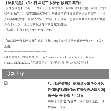
【揀股問盤】3月25日 星期三 林淑敏 熊麗萍 蔡秀虹
【#揀股問盤】 星期三 下午4:30分 新城財經台 FM104《揀股問盤》節目，法興
證券上市產品銷售部副總裁蔡秀虹、駿達資產管理投資策略總監熊麗萍、主持
人林淑敏同大家一齊解答大市、股票、輪證問題，想參與互動就要聽實新城財
經台 FM 104，或者緊貼財經直播專頁及新城Play。
「法興」主頁：http://hk.warrants.com/
【新城財經台-財經直播】專頁 【新城play】頻道以及新城財經台 FM104 同步
直播。
========================
#新城財經台 #財經直播 #fm104 #metroradio #metroradiohk #metrofinance
#metroradiohongkong #新城廣播 #港股 #輪證 #炒股 #炒輪證 #問股
最新上線
🔍【輪證直擊】 議息前夕港股交投淡
靜偏軟|科網股低位有資金吸納搏反彈|
朱子昭 朱明亮 |7月25日
美股上周五(22/7) 回落，納指回吐近2%，港
股經過上周反