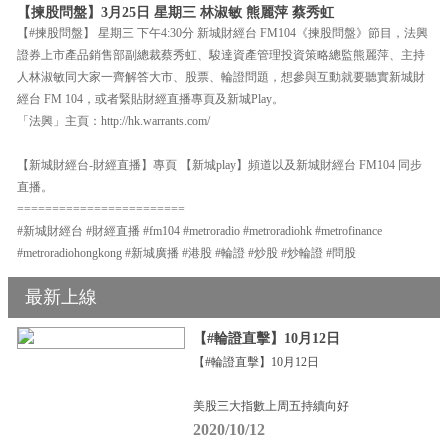
【揀股問盤】3月25日 星期三 林淑敏 熊麗萍 蔡秀虹
【#揀股問盤】 星期三 下午4:30分 新城財經台 FM104《揀股問盤》節目，法興
證券上市產品銷售部副總裁蔡秀虹、駿達資產管理投資策略總監熊麗萍、主持
人林淑敏同大家一齊解答大市、股票、輪證問題，想參與互動就要聽實新城財
經台 FM 104，或者緊貼財經直播專頁及新城Play。
「法興」主頁：http://hk.warrants.com/
【新城財經台-財經直播】專頁 【新城play】頻道以及新城財經台 FM104 同步
直播。
========================
#新城財經台 #財經直播 #fm104 #metroradio #metroradiohk #metrofinance
#metroradiohongkong #新城廣播 #港股 #輪證 #炒股 #炒輪證 #問股
最新上線
【#輪證直擊】10月12日
【#輪證直擊】10月12日
美股三大指數上周五持續向好
2020/10/12