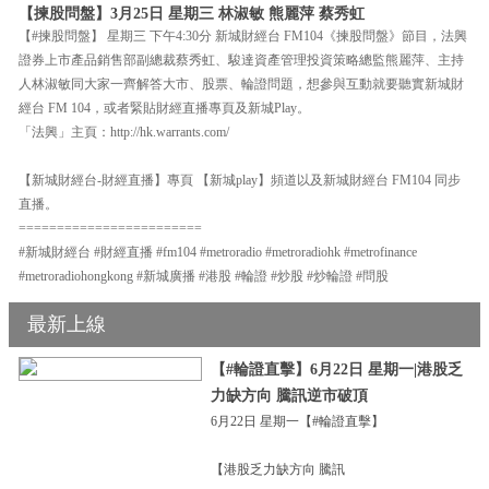
【揀股問盤】3月25日 星期三 林淑敏 熊麗萍 蔡秀虹
【#揀股問盤】 星期三 下午4:30分 新城財經台 FM104《揀股問盤》節目，法興
證券上市產品銷售部副總裁蔡秀虹、駿達資產管理投資策略總監熊麗萍、主持
人林淑敏同大家一齊解答大市、股票、輪證問題，想參與互動就要聽實新城財
經台 FM 104，或者緊貼財經直播專頁及新城Play。
「法興」主頁：http://hk.warrants.com/
【新城財經台-財經直播】專頁 【新城play】頻道以及新城財經台 FM104 同步
直播。
========================
#新城財經台 #財經直播 #fm104 #metroradio #metroradiohk #metrofinance
#metroradiohongkong #新城廣播 #港股 #輪證 #炒股 #炒輪證 #問股
最新上線
【#輪證直擊】6月22日 星期一|港股乏
力缺方向 騰訊逆市破頂
6月22日 星期一【#輪證直擊】
【港股乏力缺方向 騰訊