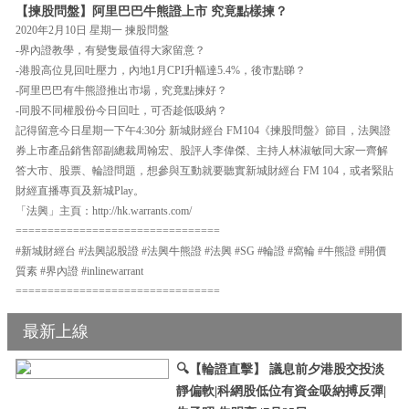
【揀股問盤】阿里巴巴牛熊證上市 究竟點樣揀？
2020年2月10日 星期一 揀股問盤
-界內證教學，有變隻最值得大家留意？
-港股高位見回吐壓力，內地1月CPI升幅達5.4%，後市點睇？
-阿里巴巴有牛熊證推出市場，究竟點揀好？
-同股不同權股份今日回吐，可否趁低吸納？
記得留意今日星期一下午4:30分 新城財經台 FM104《揀股問盤》節目，法興證
券上市產品銷售部副總裁周翰宏、股評人李偉傑、主持人林淑敏同大家一齊解
答大市、股票、輪證問題，想參與互動就要聽實新城財經台 FM 104，或者緊貼
財經直播專頁及新城Play。
「法興」主頁：http://hk.warrants.com/
================================
#新城財經台 #法興認股證 #法興牛熊證 #法興 #SG #輪證 #窩輪 #牛熊證 #開價
質素 #界內證 #inlinewarrant
================================
最新上線
🔍【輪證直擊】 議息前夕港股交投淡
靜偏軟|科網股低位有資金吸納搏反彈|