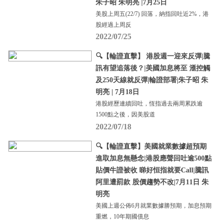
朱子昭 朱明亮 |7月25日
美股上周五(22/7) 回落，納指回吐近2%，港
股經過上周反
2022/07/25
🔍【輪證直擊】 港股週一迎來反彈|騰
訊有望追落後？|美國加息將至 滙控觸
及250天線就反彈|輪證部署|朱子昭 朱
明亮 | 7月18日
港股經歷連續回吐，恆指過去兩周累跌逾
1500點之後，因美股道
2022/07/18
🔍【輪證直擊】美國就業數據超預期
進取加息無懸念|港股應聲回吐逾500點
貼價牛證被收 睇好恒指就要Call|騰訊
阿里遭罰款 股價趨勢不改|7月11日 朱
明亮
美國上週公佈6月就業數據勝預期，加息預期
重燃，10年期國債息