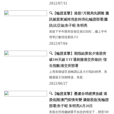
2022/07/11
🔍【輪證直擊】港股7月開局先調整 騰
訊被股東減持消息待消化|輪證部署|騰
訊|比亞迪|朱子昭 朱明亮
港股下半年開局首個交易日回吐，繼上半年
埋單計數恆指累跌153
2022/07/04
🔍【輪證直擊】期指結算前夕港股突
破100天線 ETF通刺激港交所做好| 恆
生指數|港交所部署
上周美聯儲官員轉調以及大行唱好經濟，美
國通脹又預期降溫，美股
2022/06/27
🔍【輪證直擊】憂慮全球經濟放緩 港
股低開|澳門疫情有變 濠賭股急洩|輪證
部署|朱子昭 朱明亮|6月20日
美股在預視繼續重手加息的情況下，標普500