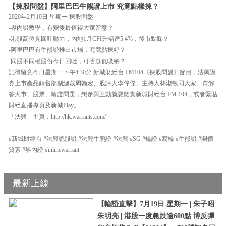
【揀股問盤】阿里巴巴牛熊證上市 究竟點樣揀？
2020年2月10日 星期一 揀股問盤
-界內證教學，有變隻最值得大家留意？
-港股高位見回吐壓力，內地1月CPI升幅達5.4%，後市點睇？
-阿里巴巴有牛熊證推出市場，究竟點揀好？
-同股不同權股份今日回吐，可否趁低吸納？
記得留意今日星期一下午4:30分 新城財經台 FM104《揀股問盤》節目，法興證
券上市產品銷售部副總裁周翰宏、股評人李偉傑、主持人林淑敏同大家一齊解
答大市、股票、輪證問題，想參與互動就要聽實新城財經台 FM 104，或者緊貼
財經直播專頁及新城Play。
「法興」主頁：http://hk.warrants.com/
================================
#新城財經台 #法興認股證 #法興牛熊證 #法興 #SG #輪證 #窩輪 #牛熊證 #開價
質素 #界內證 #inlinewarrant
================================
最新上線
【輪證直擊】7月19日 星期一 | 朱子昭
朱明亮 | 港股一度急跌逾600點 博反彈