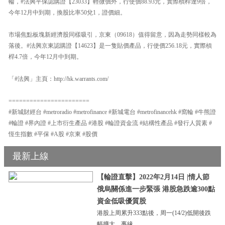
輪，#法興平保認購證【23033】輕微價外，行使價88.93元，實際槓桿達9倍，
今年12月中到期，換股比率50兌1，證價細。
市場焦點板塊新經濟股同樣吸引，京東（09618）值得留意，因為走勢同樣較為
落後。#法興京東認購證【14623】是一隻貼價產品，行使價256.18元，實際槓
桿4.7倍，今年12月中到期。
「#法興」主頁：http://hk.warrants.com/
=======================
#新城財經台 #metroradio #metrofinance #新城電台 #metrofinancehk #窩輪 #牛熊證
#輪證 #界內證 #上市衍生產品 #港股 #輪證資金流 #結構性產品 #發行人質素 #
恆生指數 #平保 #A股 #京東 #股價
最新上線
【輪證直擊】2022年2月14日 |情人節
俄烏關係進一步緊張 港股急跌逾300點
資金低吸優質股
港股上周累升333點後，周一(14/2)低開後跌
幅擴大，事緣