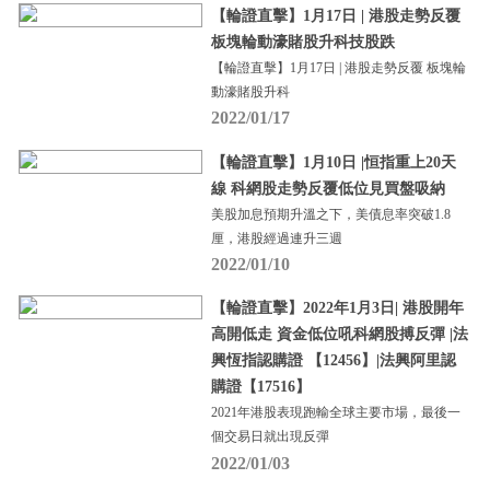
【輪證直擊】1月17日 | 港股走勢反覆
板塊輪動濠賭股升科技股跌
【輪證直擊】1月17日 | 港股走勢反覆 板塊輪
動濠賭股升科
2022/01/17
【輪證直擊】1月10日 |恒指重上20天
線 科網股走勢反覆低位見買盤吸納
美股加息預期升溫之下，美債息率突破1.8
厘，港股經過連升三週
2022/01/10
【輪證直擊】2022年1月3日| 港股開年
高開低走 資金低位吼科網股搏反彈 |法
興恆指認購證 【12456】|法興阿里認
購證【17516】
2021年港股表現跑輸全球主要市場，最後一
個交易日就出現反彈
2022/01/03