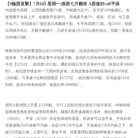
【#輪證直擊】7月6日 星期一|港股七月翻身 A股做好call平保
內地股市高開，上證指數高開1%後，升幅擴大近3%，並升穿3200點關口。各
板塊幾乎全線上升，金融股升超過4%、房地產升逾3%、煤炭、石油、化工股
升近2%；恒指過去三個交易日累飆過千點，今早再高開172點，報25545，刷新
近四個月高位，升幅不斷擴大，已經升超過3月10日以來的高位，指數一度逼近
26000點大關。
觀察恆指牛證的重貨區位於24200至24300點，投資若相信升市莫估頂，賣仔莫
摸頭者，可考慮用法興這隻牛仔追逐升幅，提供約32倍有效槓桿的 #法興恆指
牛證【52559】，收回價24921點，屬於到期日非常長身的牛證，換股比率10000
對1 。相信急升後必有一下調的投資者，見熊證最多新增的區域站於25700至
25800點，可考慮 #法興恆指熊證【67270】，收回價26208點，尚有超過110天
到期，提供45倍有效槓桿，換股比率10000兌1 。
面對A股強勢上升重上3200點，今日上證綜合指出創近15個月新高，內地保險
股將會受惠投資收益增加而獲利。國壽A股更連續兩日漲停，相比較國壽
（02628），平保（02318）的走勢就相對落後，投資者可以追平保。平保目前
需要挑戰250天移動平均線，自從今年2月中以來，平保都在250天均線之下，突
破250天線之後，上望95元。要追平保，就要選擇貼價高槓桿爆發力強的call