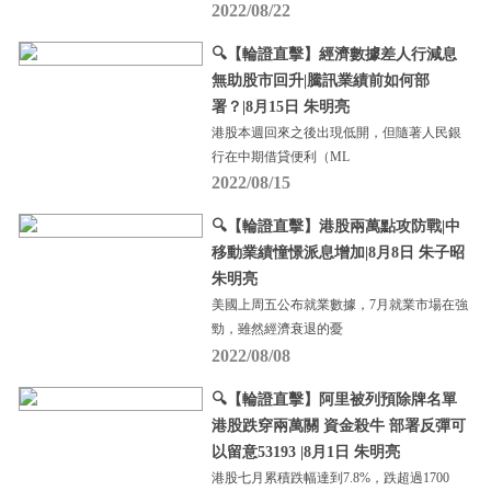
2022/08/22
🔍【輪證直擊】經濟數據差人行減息
無助股市回升|騰訊業績前如何部
署？|8月15日 朱明亮
港股本週回來之後出現低開，但隨著人民銀
行在中期借貸便利（ML
2022/08/15
🔍【輪證直擊】港股兩萬點攻防戰|中
移動業績憧憬派息增加|8月8日 朱子昭
朱明亮
美國上周五公布就業數據，7月就業市場在強
勁，雖然經濟衰退的憂
2022/08/08
🔍【輪證直擊】阿里被列預除牌名單
港股跌穿兩萬關 資金殺牛 部署反彈可
以留意53193 |8月1日 朱明亮
港股七月累積跌幅達到7.8%，跌超過1700