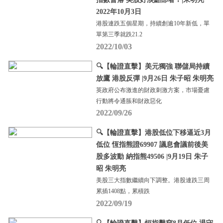
2022年10月3日
港股連跌五個星期，持續創逾10年新低，單
單第三季就跌21.2
2022/10/03
🔍【輪證直擊】美元獨強 聯儲局持續
放鷹 港股反彈 |9月26日 朱子昭 朱明亮
英政府公布激進的財政刺激方案，市場憂慮
行動將令通脹和財政惡化
2022/09/26
🔍【輪證直擊】港股低位下移逼近3月
低位 恆指熊證69907 議息會議前後美
股多波動 納指熊49506 |9月19日 朱子
昭 朱明亮
美股三大指數繼續向下調整。港股連跌三周
累插1408點，累積跌
2022/09/19