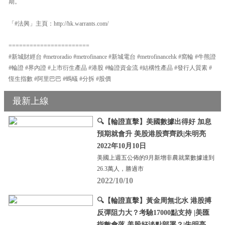
期。
「#法興」主頁：http://hk.warrants.com/
=======================
#新城財經台 #metroradio #metrofinance #新城電台 #metrofinancehk #窩輪 #牛熊證
#輪證 #界內證 #上市衍生產品 #港股 #輪證資金流 #結構性產品 #發行人質素 #
恆生指數 #阿里巴巴 #螞蟻 #分拆 #股價
最新上線
🔍【輪證直擊】美國數據出得好 加息
預期就會升 美股港股齊齊跌|朱明亮
2022年10月10日
美國上週五公佈的9月新增非農就業數據達到
26.3萬人，勝過市
2022/10/10
🔍【輪證直擊】黃金周無北水 港股搏
反彈阻力大？考驗17000點支持 |美匯
指數會落 美股好淡點部署？|朱明亮