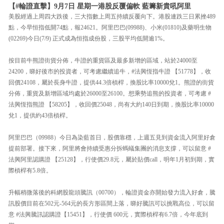
【#輪證直擊】9月7日 星期一港股反覆偏軟 藍籌新貴吼阿里
美股經過上周四大跌後，三大指數上周五持續反覆向下。港股連跌三日累挫489
點，今早恒指低開74點，報24621。阿里巴巴(09988)、小米(01810)及藥明生物
(02269)今日(7/9) 正式成為恒指成份股，三股平均低開逾1%。
按目前牛熊證街貨分佈，牛證的重貨區及最多新增的區域，站於24000至
24200，睇好後市的投資者，可考慮繼續追牛，#法興恆指牛證 【51778】，收
回價24108，屬於長身牛證，提供44.3倍槓桿，換股比率10000兌1。熊證的街貨
分佈，重貨及新增區域均處於26000至26100。想乘勢追熊的投資者，可考慮 #
法興恆指熊證 【58205】，收回價25048，尚有大約140日到期，換股比率10000
兌1，提供約43倍槓桿。
阿里巴巴（09988）今日為染藍首日，股價靠穩，上週五見到資金流入阿里好倉
提前部署。接下來，阿里將會持續受惠分拆螞蟻集團的消息支撐，可以留意 #
法興阿里認購證 【25128】，行使價29.8元，屬於貼價call，明年1月初到期，實
際槓桿有5.8倍。
升幅稍微落後的科網股龍頭騰訊（00700），輪證資金亦開始發力流入好倉，騰
訊股價目前在502元-564元的長方形區間上落，睇好騰訊可以挑戰高位，可以留
意 #法興騰訊認購證【15451】，行使價 600元，實際槓桿有6.7倍，今年底到