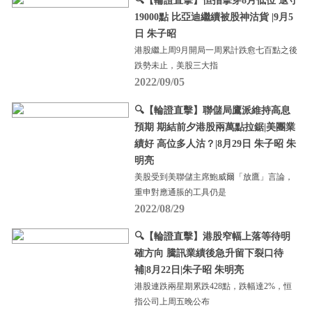
🔍【輪證直擊】恒指擊穿8月低位 退守
19000點 比亞迪繼續被股神沽貨 |9月5
日 朱子昭
港股繼上周9月開局一周累計跌愈七百點之後
跌勢未止，美股三大指
2022/09/05
🔍【輪證直擊】聯儲局鷹派維持高息
預期 期結前夕港股兩萬點拉鋸|美團業
績好 高位多人沽？|8月29日 朱子昭 朱
明亮
美股受到美聯儲主席鮑威爾「放鷹」言論，
重申對應通脹的工具仍是
2022/08/29
🔍【輪證直擊】港股窄幅上落等待明
確方向 騰訊業績後急升留下裂口待
補|8月22日|朱子昭 朱明亮
港股連跌兩星期累跌428點，跌幅達2%，恒
指公司上周五晚公布