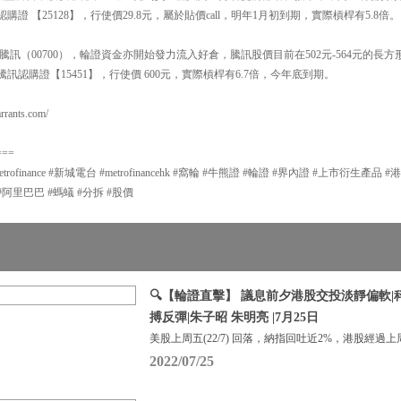
購證 【25128】，行使價29.8元，屬於貼價call，明年1月初到期，實際槓桿有5.8倍。
訊（00700），輪證資金亦開始發力流入好倉，騰訊股價目前在502元-564元的長
訊認購證【15451】，行使價 600元，實際槓桿有6.7倍，今年底到期。
ants.com/
===
#metrofinance #新城電台 #metrofinancehk #窩輪 #牛熊證 #輪證 #界內證 #上市衍生
#阿里巴巴 #螞蟻 #分拆 #股價
🔍【輪證直擊】 議息前夕港股交投淡靜偏軟
搏反彈|朱子昭 朱明亮 |7月25日
美股上周五(22/7) 回落，納指回吐近2%，港股經過上
2022/07/25