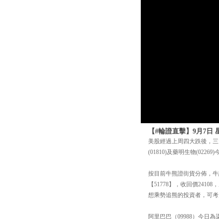
【#輪證直擊】9月7日
美股經過上周四大跌後，三大
(01810)及藥明生物(022
按目前牛熊證街貨分佈，牛證
【51778】，收回價2410
想乘勢追熊的投資者，可考慮 
阿里巴巴（09988）今