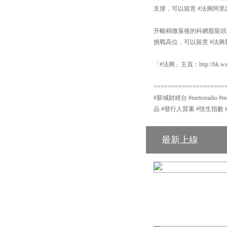
支撐，可以留意 #法興阿里認
升幅稍微落後的科網股龍頭騰
挑戰高位，可以留意 #法興騰
「#法興」主頁：http://hk.warr
====================
#新城財經台 #metroradio 
品 #發行人質素 #恆生指數 
最新上線