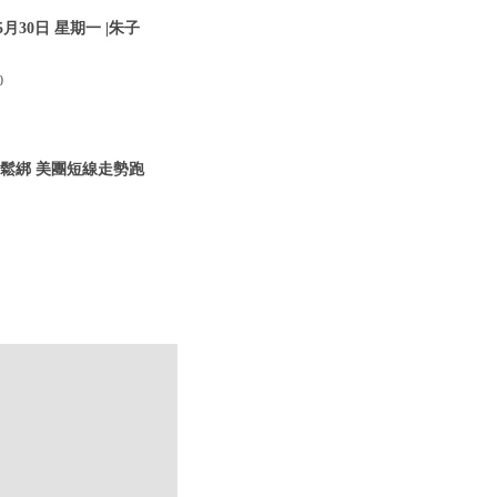
30日 星期一 |朱子
0
管鬆綁 美團短線走勢跑