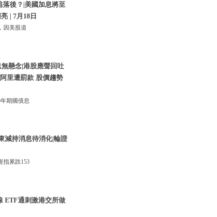
追落後？|美國加息將至
 | 7月18日
，因美股道
息無懸念|港股應聲回吐
騰訊阿里遭罰款 股價趨勢
0年期國債息
東減持消息待消化|輪證
指累跌153
線 ETF通刺激港交所做