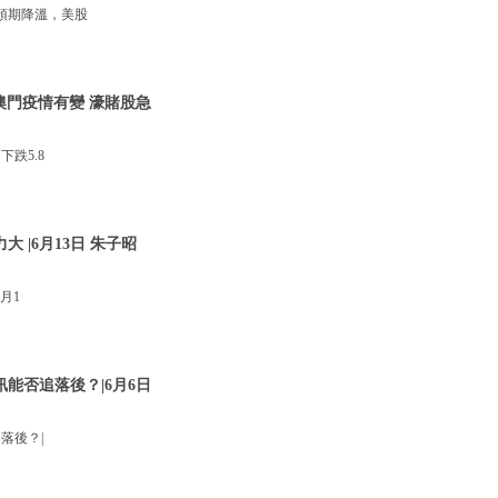
預期降溫，美股
澳門疫情有變 濠賭股急
跌5.8
 |6月13日 朱子昭
月1
訊能否追落後？|6月6日
落後？|