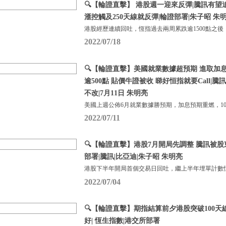
🔍【輪證直擊】 港股週一迎來反彈|騰訊有望
滙控觸及250天線就反彈|輪證部署|朱子昭 朱明亮
港股經歷連續回吐，恆指過去兩周累跌逾1500點之後
2022/07/18
🔍【輪證直擊】美國就業數據超預期 進取加
逾500點 貼價牛證被收 睇好恒指就要Call|
不改|7月11日 朱明亮
美國上週公佈6月就業數據勝預期，加息預期重燃，1
2022/07/11
🔍【輪證直擊】港股7月開局先調整 騰訊被股
部署|騰訊|比亞迪|朱子昭 朱明亮
港股下半年開局首個交易日回吐，繼上半年埋單計數恆
2022/07/04
🔍【輪證直擊】期指結算前夕港股突破100天
好| 恆生指數|港交所部署