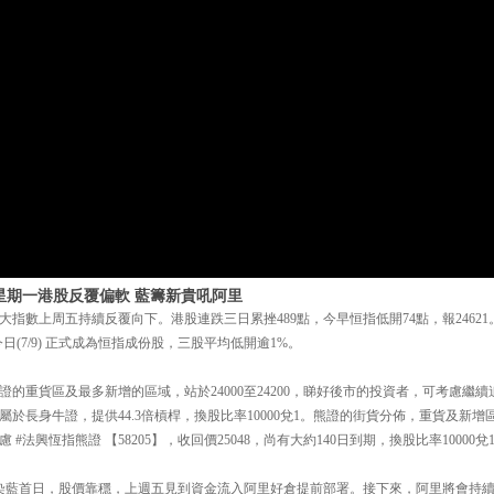
 星期一港股反覆偏軟 藍籌新貴吼阿里
指數上周五持續反覆向下。港股連跌三日累挫489點，今早恒指低開74點，報24621。阿
69)今日(7/9) 正式成為恒指成份股，三股平均低開逾1%。
的重貨區及最多新增的區域，站於24000至24200，睇好後市的投資者，可考慮繼續
8，屬於長身牛證，提供44.3倍槓桿，換股比率10000兌1。熊證的街貨分佈，重貨及新增區域
#法興恆指熊證 【58205】，收回價25048，尚有大約140日到期，換股比率10000
日為染藍首日，股價靠穩，上週五見到資金流入阿里好倉提前部署。接下來，阿里將會持