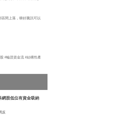
方形區間上落，睇好騰訊可以
產品 #港股 #輪證資金流 #結構性產
|科網股低位有資金吸納
周反