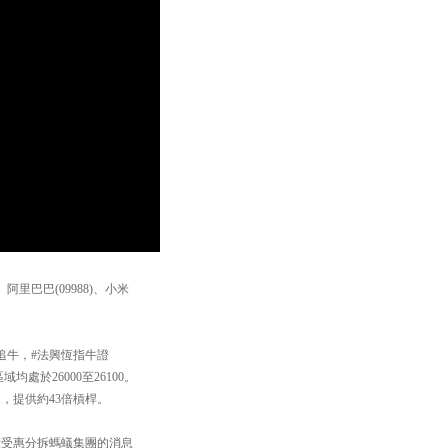
里巴巴(09988)、小米
追牛，#法興恆指牛證
均處於26000至26100。
兌1，提供約43倍槓桿。
續受惠分拆螞蟻集團的消息