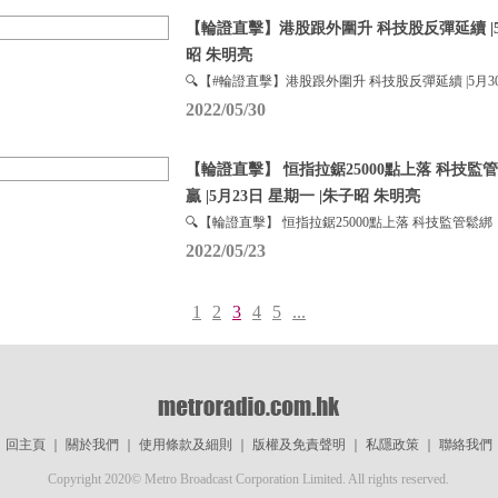
【輪證直擊】港股跟外圍升 科技股反彈延續 |5月
昭 朱明亮
🔍【#輪證直擊】港股跟外圍升 科技股反彈延續 |5月3
2022/05/30
【輪證直擊】 恒指拉鋸25000點上落 科技監
贏 |5月23日 星期一 |朱子昭 朱明亮
🔍【輪證直擊】 恒指拉鋸25000點上落 科技監管鬆綁
2022/05/23
1
2
3
4
5
...
回主頁
｜
關於我們
｜
使用條款及細則
｜
版權及免責聲明
｜
私隱政策
｜
聯絡我們
Copyright 2020© Metro Broadcast Corporation Limited. All rights reserved.