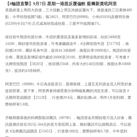
【#輪證直擊】9月7日 星期一港股反覆偏軟 藍籌新貴吼阿里
美股經過上周四大跌後，三大指數上周五持續反覆向下。港股連跌三日累挫489
點，今早恒指低開74點，報24621。阿里巴巴(09988)、小米(01810)及藥明生物
(02269)今日(7/9) 正式成為恒指成份股，三股平均低開逾1%。
按目前牛熊證街貨分佈，牛證的重貨區及最多新增的區域，站於24000至
24200，睇好後市的投資者，可考慮繼續追牛，#法興恆指牛證 【51778】，收
回價24108，屬於長身牛證，提供44.3倍槓桿，換股比率10000兌1。熊證的街貨
分佈，重貨及新增區域均處於26000至26100。想乘勢追熊的投資者，可考慮 #
法興恆指熊證 【58205】，收回價25048，尚有大約140日到期，換股比率10000
兌1，提供約43倍槓桿。
阿里巴巴（09988）今日為染藍首日，股價靠穩，上週五見到資金流入阿里好倉
提前部署。接下來，阿里將會持續受惠分拆螞蟻集團的消息支撐，可以留意 #
法興阿里認購證 【25128】，行使價29.8元，屬於貼價call，明年1月初到期，實
際槓桿有5.8倍。
升幅稍微落後的科網股龍頭騰訊（00700），輪證資金亦開始發力流入好倉，騰
訊股價目前在502元-564元的長方形區間上落，睇好騰訊可以挑戰高位，可以留
意 #法興騰訊認購證【15451】，行使價 600元，實際槓桿有6.7倍，今年底到