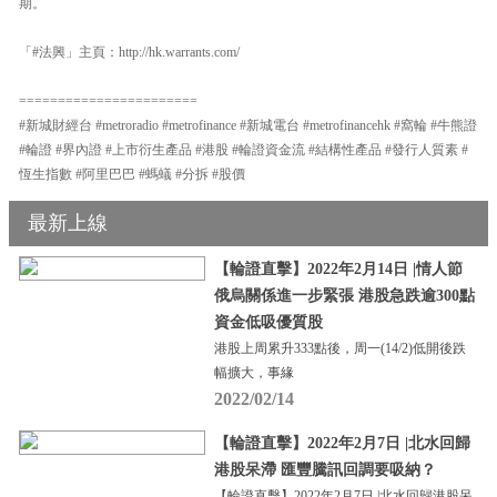
期。
「#法興」主頁：http://hk.warrants.com/
=======================
#新城財經台 #metroradio #metrofinance #新城電台 #metrofinancehk #窩輪 #牛熊證
#輪證 #界內證 #上市衍生產品 #港股 #輪證資金流 #結構性產品 #發行人質素 #
恆生指數 #阿里巴巴 #螞蟻 #分拆 #股價
最新上線
【輪證直擊】2022年2月14日 |情人節
俄烏關係進一步緊張 港股急跌逾300點
資金低吸優質股
港股上周累升333點後，周一(14/2)低開後跌
幅擴大，事緣
2022/02/14
【輪證直擊】2022年2月7日 |北水回歸
港股呆滯 匯豐騰訊回調要吸納？
【輪證直擊】2022年2月7日 |北水回歸港股呆