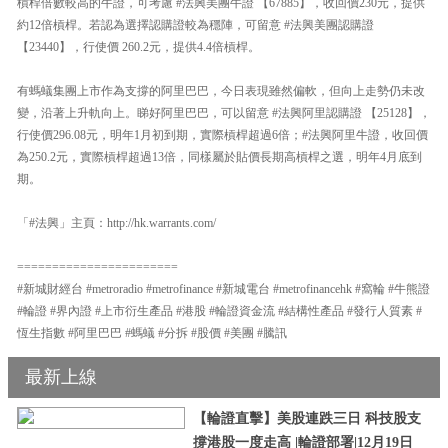
槓桿倍數較高的牛證，可考慮 #法興美團牛證 【67885】，收回價230元，提供
約12倍槓桿。若認為選擇認購證較為穩陣，可留意 #法興美團認購證
【23440】，行使價 260.2元，提供4.4倍槓桿。
有螞蟻集團上市作為支撐的阿里巴巴，今日表現雖然偏軟，但向上走勢仍未改
變，沿著上升軌向上。睇好阿里巴巴，可以留意 #法興阿里認購證 【25128】，
行使價296.08元，明年1月初到期，實際槓桿超過6倍；#法興阿里牛證，收回價
為250.2元，實際槓桿超過13倍，同樣屬於貼價長期高槓桿之選，明年4月底到
期。
「#法興」主頁：http://hk.warrants.com/
=======================
#新城財經台 #metroradio #metrofinance #新城電台 #metrofinancehk #窩輪 #牛熊證
#輪證 #界內證 #上市衍生產品 #港股 #輪證資金流 #結構性產品 #發行人質素 #
恆生指數 #阿里巴巴 #螞蟻 #分拆 #股價 #美團 #騰訊
最新上線
【輪證直擊】美股連跌三日 科技股支
撐港股一度走高 |輪證部署|12月19日