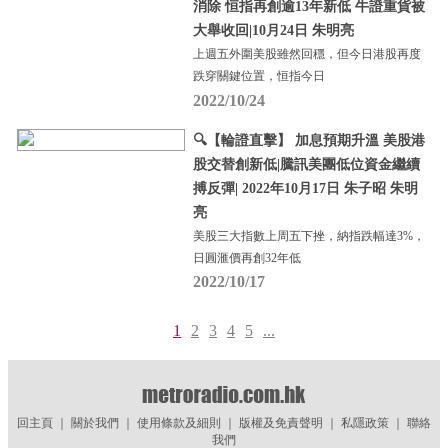
消除 恒指再創逾13年新低 牛證重貨被
大舉收回|10月24日 朱明亮
上週五外圍美股雖然回穩，但今日港股再度
跌穿關鍵位置，恒指今日
2022/10/24
🔍【輪證直擊】 加息預期升溫 美股港
股交替創新低|騰訊美團低位資金繼續
搏反彈| 2022年10月17日 朱子昭 朱明
亮
美股三大指數上周五下挫，納指跌幅達3%，
日圓滙價再創32年低
2022/10/17
1
2
3
4
5
...
回主頁
｜
關於我們
｜
使用條款及細則
｜
版權及免責聲明
｜
私隱政策
｜
聯絡
我們