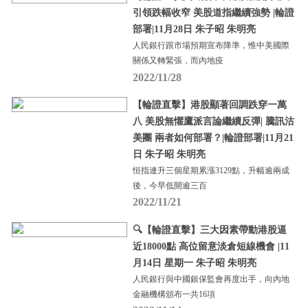
引領跌幅收窄 美股道指繼續強勢 |輪證
部署|11月28日 朱子昭 朱明亮
人民銀行跟市場預期宣布降準，惟中美國際
關係又轉緊張，而內地疫
2022/11/28
【輪證直擊】港股顯著回調跌穿一萬
八 美股無懼鷹派言論繼續反彈| 騰訊沽
美團 兩者如何部署？|輪證部署|11月21
日 朱子昭 朱明亮
恒指連升三個星期累漲3129點，升幅逾兩成
後，今早低開逾三百
2022/11/21
🔍【輪證直擊】三大因素帶動港股逼
近18000點 高位留意淡倉短線機會 |11
月14日 星期一 朱子昭 朱明亮
人民銀行與中國銀保監會再度出手，向內地
金融機構頒布一共16項