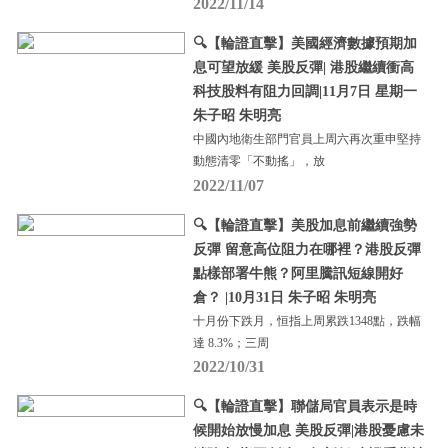
2022/11/14
🔍【輪證直擊】美國經濟數據預期加
息可望放緩 美股反彈| 港股繼續衝高
科技股料有阻力回調|11月7日 星期一
朱子昭 朱明亮
中國內地衛生部門官員上周六再次重申堅持
動態清零「不動搖」，放
2022/11/07
🔍【輪證直擊】美股加息前繼續強勢
反彈 留意高位阻力在哪裡？港股反彈
點樣部署牛熊？阿里騰訊短線開好
倉？ |10月31日 朱子昭 朱明亮
十月份下跌月，恒指上周累跌1348點，跌幅
達 8.3%；三周
2022/10/31
🔍【輪證直擊】聯儲局官員表示是時
候開始放慢加息 美股反彈|港股憂慮未