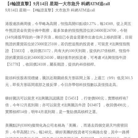
【#輪證直擊】9月14日 星期一大市急升 科網ATM追call
9月14日 星期一 【#輪證直擊】大市急升 科網ATM追call
港股連跌兩周後，今早略為高開，恒指高開65點或0.27%，報24569。從上周五
牛熊證資金街貨分佈中觀察，最多加倉的恆指熊證位於24600至24700，今朝
(14/9)港股早段的一陣子升浪，相信已令資金需要作出倉位向上移的部署，目前
熊證的重貨區位於25000至25100，若仍想追熊的投資者，可留意 #法興恆指熊
證 【55833】，收回價25172，尚有大約100天到期，提供約37倍槓桿。恆指牛
證的重貨區位於24000至24100，睇好後市的投資者，可考慮 #法興恆指牛證
【51778】，收回價24108，屬長期證，提供約46倍槓桿。
龍頭科技股表現穩健，騰訊近期圍繞長方形區間上落，上週三（9/9）低見501.5
元，即長方形區間底部之後反彈，今日亦帶領科技指數以及恆指走高。
睇好騰訊可以留意 #法興騰訊認購證【15451】，行使價600元，實際槓桿有7
倍，今年12月底到期；亦可以留意 #法興騰訊牛證【63487】，收回價496元，
實際槓桿14倍，明年4月底到期，是一隻貼價高槓桿之選。
美團點評(03690)擬簡化為公司名稱為「美團」，而過去四個交易天均密密回
升，今早高開2.1%，報248元。睇好美團的投資者可分兩路出發，其中一路搏