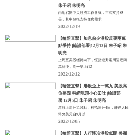
朱子昭 朱明亮
內地召開中央經濟工作會議，主調支持成
長，其中包括支持住房需求
2022/12/19
【輪證直擊】加息前夕港股反覆兩萬
點爭持 |輪證部署|12月12日 朱子昭 朱
明亮
上周五美股輾轉向下，恆指連升兩周逼近兩
萬關後，周一早上(12
2022/12/12
【輪證直擊】港股企上一萬九 美股高
位整固 科網龍頭小心回吐 |輪證部
署|12月5日 朱子昭 朱明亮
港股上周升1101點，科指連升4日，離岸人民
幣兌美元自9月以
2022/12/05
【輪證直擊】人行降准港股低開 美團