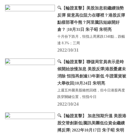
🔍【輪證直擊】美股加息前繼續強勢
反彈 留意高位阻力在哪裡？港股反彈
點樣部署牛熊？阿里騰訊短線開好
倉？ |10月31日 朱子昭 朱明亮
十月份下跌月，恒指上周累跌1348點，跌幅
達 8.3%；三周
2022/10/31
🔍【輪證直擊】聯儲局官員表示是時
候開始放慢加息 美股反彈|港股憂慮未
消除 恒指再創逾13年新低 牛證重貨被
大舉收回|10月24日 朱明亮
上週五外圍美股雖然回穩，但今日港股再度
跌穿關鍵位置，恒指今日
2022/10/24
🔍【輪證直擊】 加息預期升溫 美股港
股交替創新低|騰訊美團低位資金繼續
搏反彈| 2022年10月17日 朱子昭 朱明