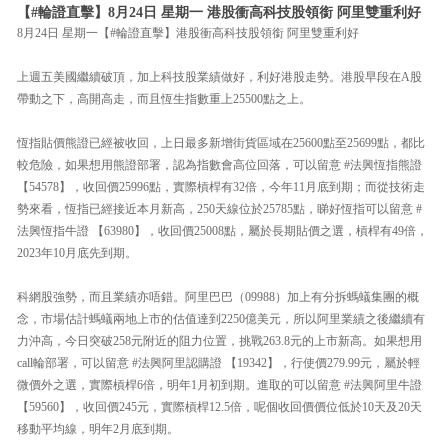
【#輪證直擊】8月24日 星期一 港股衝高科技股領銜 阿里雙重利好
8月24日 星期一【#輪證直擊】港股衝高科技股領銜 阿里雙重利好
上週五美國繼續破頂，加上科技股業績做好，利好港股走勢。港股早段在A股
帶動之下，高開高走，而且恆生指數重上25500點之上。
恆指貼價熊證已經被收回，上日最多新增街貨區域在25600點至25699點，都比
較危險，如果想用熊證部署，認為指數會高位回落，可以留意 #法興恆指熊證
【54578】，收回價25996點，實際槓桿有32倍，今年11月底到期；而從技術走
勢來看，恆指已經接近本月新高，250天線位於25785點，睇好恆指可以留意 #
法興恆指牛證 【63980】，收回價25008點，屬於長期貼價之選，槓桿有49倍，
2023年10月底先到期。
科網股強勢，而且業績亦唔錯。阿里巴巴（09988）加上有分拆螞蟻集團的概
念，市場估計螞蟻兩地上市的估值達到2250億美元，所以阿里業績之後繼續有
力沖高，今日突破258元附近的阻力位置，挑戰263.8元的上市新高。如果想用
call輪部署，可以留意 #法興阿里認購證 【19342】，行使價279.99元，屬於輕
微價外之選，實際槓桿6倍，明年1月初到期。進取的可以留意 #法興阿里牛證
【59560】，收回價245元，實際槓桿12.5倍，呢個收回價價位低於10天及20天
移動平均線，明年2月底到期。