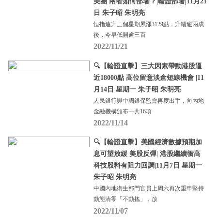
美團 兩者如何部署？|輪證部署|11月21
日 朱子昭 朱明亮
恒指連升三個星期累漲3129點，升幅逾兩成
後，今早低開逾三百
2022/11/21
🔍【輪證直擊】三大因素帶動港股逼
近18000點 高位留意淡倉短線機會 |11
月14日 星期一 朱子昭 朱明亮
人民銀行與中國銀保監會再度出手，向內地
金融機構頒布一共16項
2022/11/14
🔍【輪證直擊】美國經濟數據預期加
息可望放緩 美股反彈| 港股繼續衝高
科技股料有阻力回調|11月7日 星期一
朱子昭 朱明亮
中國內地衛生部門官員上周六再次重申堅持
動態清零「不動搖」，放
2022/11/07