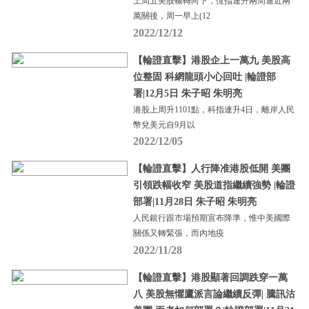
上周五美股輾轉向下，恆指連升兩周逼近兩
萬關後，周一早上(12
2022/12/12
【輪證直擊】港股企上一萬九 美股高
位整固 科網龍頭小心回吐 |輪證部
署|12月5日 朱子昭 朱明亮
港股上周升1101點，科指連升4日，離岸人民
幣兌美元自9月以
2022/12/05
【輪證直擊】人行降准港股低開 美團
引領跌幅收窄 美股道指繼續強勢 |輪證
部署|11月28日 朱子昭 朱明亮
人民銀行跟市場預期宣布降準，惟中美國際
關係又轉緊張，而內地疫
2022/11/28
【輪證直擊】港股顯著回調跌穿一萬
八 美股無懼鷹派言論繼續反彈| 騰訊沽