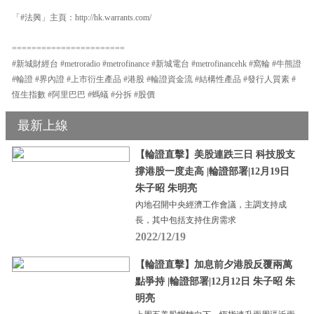
「#法興」主頁：http://hk.warrants.com/
=======================
#新城財經台 #metroradio #metrofinance #新城電台 #metrofinancehk #窩輪 #牛熊證
#輪證 #界內證 #上市衍生產品 #港股 #輪證資金流 #結構性產品 #發行人質素 #
恆生指數 #阿里巴巴 #螞蟻 #分拆 #股價
最新上線
【輪證直擊】美股連跌三日 科技股支
撐港股一度走高 |輪證部署|12月19日
朱子昭 朱明亮
內地召開中央經濟工作會議，主調支持成
長，其中包括支持住房需求
2022/12/19
【輪證直擊】加息前夕港股反覆兩萬
點爭持 |輪證部署|12月12日 朱子昭 朱
明亮