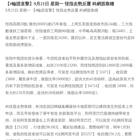
【#輪證直擊】9月21日 星期一 恆指走勢反覆 科網股靠穩
9月21日 星期一 【#輪證直擊】恆指走勢反覆 科網股靠穩
恒指高開28點 滙控(00005)創25年新低，上周五美股道指收市跌244點，三大指
數連跌三個星期，恒指連跌三周插966點後，今早略為高開28點，報24483，之
後走勢反覆向下走，一度回落至24260。匯控以外，首五隻活躍成交股份均是科
技類新經濟股份。
恆指牛熊證街貨分佈看，牛證投資者似乎對外圍市況及期指結算前有所防範，
重貨及最多新增區域集，結於23100至23200。而恆指熊證則於24800至24900最
多新增區域。睇好想搏反彈者，可留意 #法興恆指牛證【 52471】，收回價
23808，屬長身牛證，換股比率10000兌1，提供大約41倍槓桿。認為結算前大市
仍有下跌空間的投資者，可留意 #法興恆指熊證【 64724】，收回價 24908，尚
有大約150天到期，提供約30倍槓桿，換股比率10000兌1。
科技股走勢靠穩，有消息就話螞蟻集團最快今個星期可以獲得港交所批准上市
申請，而且早前發佈了犀牛智造 的新製造平台，對阿里巴巴股價持續帶來支
持。目前阿里股價還在上升通道底部，睇好阿里巴巴，可以留意 #法興阿里認
購證【25128】，行使價296.08元，屬於貼價產品，實際槓桿7倍，明年1月到
期。進取的投資者就可以留意 #法興阿里牛證【65257】 收回價250.2元，實際