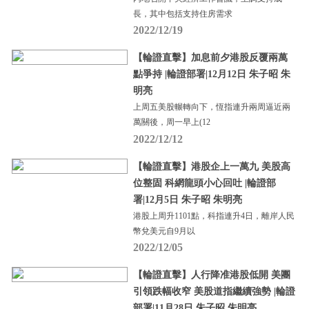
長，其中包括支持住房需求
2022/12/19
【輪證直擊】加息前夕港股反覆兩萬
點爭持 |輪證部署|12月12日 朱子昭 朱
明亮
上周五美股輾轉向下，恆指連升兩周逼近兩
萬關後，周一早上(12
2022/12/12
【輪證直擊】港股企上一萬九 美股高
位整固 科網龍頭小心回吐 |輪證部
署|12月5日 朱子昭 朱明亮
港股上周升1101點，科指連升4日，離岸人民
幣兌美元自9月以
2022/12/05
【輪證直擊】人行降准港股低開 美團
引領跌幅收窄 美股道指繼續強勢 |輪證
部署|11月28日 朱子昭 朱明亮