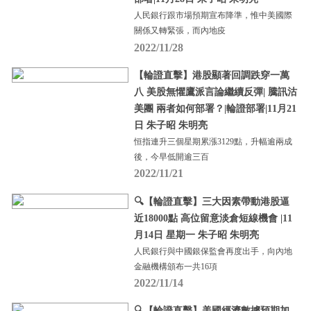
人民銀行跟市場預期宣布降準，惟中美國際
關係又轉緊張，而內地疫
2022/11/28
【輪證直擊】港股顯著回調跌穿一萬
八 美股無懼鷹派言論繼續反彈| 騰訊沽
美團 兩者如何部署？|輪證部署|11月21
日 朱子昭 朱明亮
恒指連升三個星期累漲3129點，升幅逾兩成
後，今早低開逾三百
2022/11/21
🔍【輪證直擊】三大因素帶動港股逼
近18000點 高位留意淡倉短線機會 |11
月14日 星期一 朱子昭 朱明亮
人民銀行與中國銀保監會再度出手，向內地
金融機構頒布一共16項
2022/11/14
🔍【輪證直擊】美國經濟數據預期加