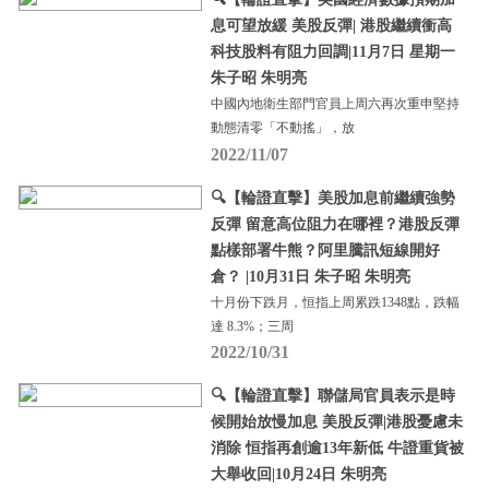
息可望放緩 美股反彈| 港股繼續衝高
科技股料有阻力回調|11月7日 星期一
朱子昭 朱明亮
中國內地衛生部門官員上周六再次重申堅持
動態清零「不動搖」，放
2022/11/07
🔍【輪證直擊】美股加息前繼續強勢
反彈 留意高位阻力在哪裡？港股反彈
點樣部署牛熊？阿里騰訊短線開好
倉？ |10月31日 朱子昭 朱明亮
十月份下跌月，恒指上周累跌1348點，跌幅
達 8.3%；三周
2022/10/31
🔍【輪證直擊】聯儲局官員表示是時
候開始放慢加息 美股反彈|港股憂慮未
消除 恒指再創逾13年新低 牛證重貨被
大舉收回|10月24日 朱明亮