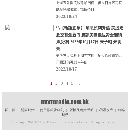
上週五外圍美股雖然回穩，但今日港股再度
跌穿關鍵位置，恒指今日
2022/10/24
🔍【輪證直擊】 加息預期升溫 美股港
股交替創新低|騰訊美團低位資金繼續
搏反彈| 2022年10月17日 朱子昭 朱明
亮
美股三大指數上周五下挫，納指跌幅達3%，
日圓滙價再創32年低
2022/10/17
1
2
3
4
5
...
回主頁
｜
關於我們
｜
使用條款及細則
｜
版權及免責聲明
｜
私隱政策
｜
聯絡
我們
Copyright 2020© Metro Broadcast Corporation Limited. All rights reserved.