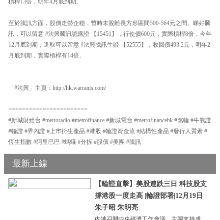
槓桿13倍，明年4月底到期。
至於騰訊方面，股價走勢企穩，暫時未脫離長方形區間500-564元之間。睇好騰
訊，可以留意 #法興騰訊認購證 【15451】，行使價600元，實際槓桿8倍，今年
12月底到期；進取可以留意 #法興騰訊牛證 【52555】，收回價493.2元，明年2
月底到期，實際槓桿有14倍。
「#法興」主頁：http://hk.warrants.com/
=======================
#新城財經台 #metroradio #metrofinance #新城電台 #metrofinancehk #窩輪 #牛熊證
#輪證 #界內證 #上市衍生產品 #港股 #輪證資金流 #結構性產品 #發行人質素 #
恆生指數 #阿里巴巴 #螞蟻 #分拆 #股價 #美團 #騰訊
最新上線
【輪證直擊】美股連跌三日 科技股支
撐港股一度走高 |輪證部署|12月19日
朱子昭 朱明亮
內地召開中央經濟工作會議，主調支持成